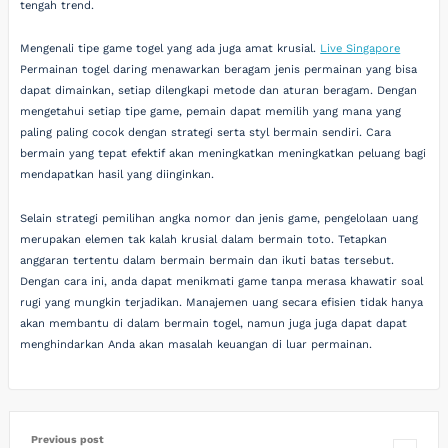
tengah trend.
Mengenali tipe game togel yang ada juga amat krusial.
Live Singapore
Permainan togel daring menawarkan beragam jenis permainan yang bisa
dapat dimainkan, setiap dilengkapi metode dan aturan beragam. Dengan
mengetahui setiap tipe game, pemain dapat memilih yang mana yang
paling paling cocok dengan strategi serta styl bermain sendiri. Cara
bermain yang tepat efektif akan meningkatkan meningkatkan peluang bagi
mendapatkan hasil yang diinginkan.
Selain strategi pemilihan angka nomor dan jenis game, pengelolaan uang
merupakan elemen tak kalah krusial dalam bermain toto. Tetapkan
anggaran tertentu dalam bermain bermain dan ikuti batas tersebut.
Dengan cara ini, anda dapat menikmati game tanpa merasa khawatir soal
rugi yang mungkin terjadikan. Manajemen uang secara efisien tidak hanya
akan membantu di dalam bermain togel, namun juga juga dapat dapat
menghindarkan Anda akan masalah keuangan di luar permainan.
Previous post