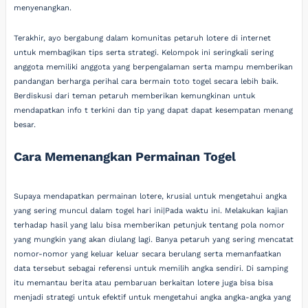
menyenangkan.
Terakhir, ayo bergabung dalam komunitas petaruh lotere di internet
untuk membagikan tips serta strategi. Kelompok ini seringkali sering
anggota memiliki anggota yang berpengalaman serta mampu memberikan
pandangan berharga perihal cara bermain toto togel secara lebih baik.
Berdiskusi dari teman petaruh memberikan kemungkinan untuk
mendapatkan info t terkini dan tip yang dapat dapat kesempatan menang
besar.
Cara Memenangkan Permainan Togel
Supaya mendapatkan permainan lotere, krusial untuk mengetahui angka
yang sering muncul dalam togel hari ini|Pada waktu ini. Melakukan kajian
terhadap hasil yang lalu bisa memberikan petunjuk tentang pola nomor
yang mungkin yang akan diulang lagi. Banya petaruh yang sering mencatat
nomor-nomor yang keluar keluar secara berulang serta memanfaatkan
data tersebut sebagai referensi untuk memilih angka sendiri. Di samping
itu memantau berita atau pembaruan berkaitan lotere juga bisa bisa
menjadi strategi untuk efektif untuk mengetahui angka angka-angka yang