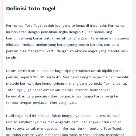
Definisi Toto Togel
Permainan Toto Togel adalah judi yang terkenal di Indonesia. Permainan
ini berkaitan dengan pemilihan angka dengan tujuan mendulang
kombinasi yang benar untuk meraih penghargaan. Permainan ini biasanya
dilakukan melalui undian yang berlangsung secara berkala, dan para
pemain bisa mengambil kartu dengan kombinasi angka yang mereka pilih
sendiri.
Dalam permainan ini, ada berbagai tipe permainan untuk dipilih para
pemain, seperti 2D, 3D, serta 4D. Masing-masing tipe permainan memiliki
metode bermain dan kemungkinan menang yang berbeda. Tak hanya itu,
Toto Togel juga dapat dimainkan melalui internet, memberikan
kemudahan para pemain dalam berpartisipasi tanpa harus pergi ke
tempat tempat penjualan tiket yang nyata.
Hasil togel hari ini menjadi fokus banyaknya pemain, karena itu hasil
undian sebelumnya bisa memengaruhi pemilihan angka untuk undian
berikutnya. Untuk mendapatkan informasi terkini tentang Toto Togel,
sejumlah pemain yang mengandalkan website togel sebagai mengakses