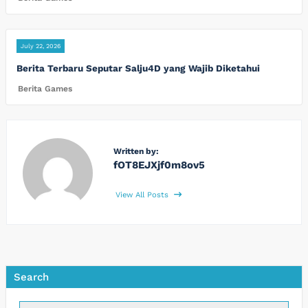
July 22, 2026
Berita Terbaru Seputar Salju4D yang Wajib Diketahui
Berita Games
Written by:
fOT8EJXjf0m8ov5
View All Posts
Search