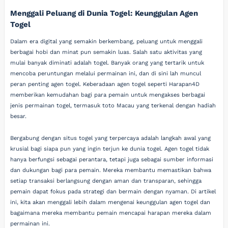
Menggali Peluang di Dunia Togel: Keunggulan Agen
Togel
Dalam era digital yang semakin berkembang, peluang untuk menggali
berbagai hobi dan minat pun semakin luas. Salah satu aktivitas yang
mulai banyak diminati adalah togel. Banyak orang yang tertarik untuk
mencoba peruntungan melalui permainan ini, dan di sini lah muncul
peran penting agen togel. Keberadaan agen togel seperti Harapan4D
memberikan kemudahan bagi para pemain untuk mengakses berbagai
jenis permainan togel, termasuk toto Macau yang terkenal dengan hadiah
besar.
Bergabung dengan situs togel yang terpercaya adalah langkah awal yang
krusial bagi siapa pun yang ingin terjun ke dunia togel. Agen togel tidak
hanya berfungsi sebagai perantara, tetapi juga sebagai sumber informasi
dan dukungan bagi para pemain. Mereka membantu memastikan bahwa
setiap transaksi berlangsung dengan aman dan transparan, sehingga
pemain dapat fokus pada strategi dan bermain dengan nyaman. Di artikel
ini, kita akan menggali lebih dalam mengenai keunggulan agen togel dan
bagaimana mereka membantu pemain mencapai harapan mereka dalam
permainan ini.