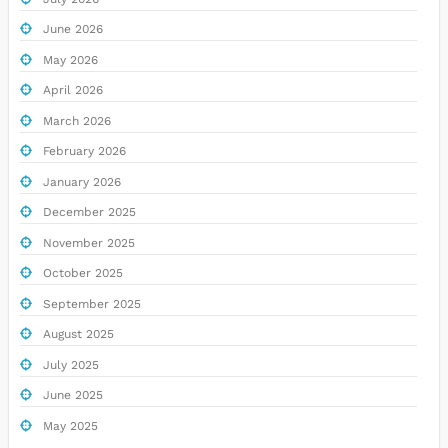
June 2026
May 2026
April 2026
March 2026
February 2026
January 2026
December 2025
November 2025
October 2025
September 2025
August 2025
July 2025
June 2025
May 2025