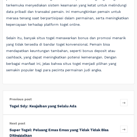
terkemuka menyediakan sistem keamanan yang ketat untuk melindungi
data pribadi dan transaksi pemain. Ini memungkinkan pemain untuk
merasa tenang saat berpartisipasi dalam permainan, serta meningkatkan
kepercayaan terhadap platform togel online.
Selain itu, banyak situs togel menawarkan bonus dan promosi menarik
yang tidak tersedia di bandar togel konvensional. Pemain bisa
mendapatkan keuntungan tambahan, seperti bonus deposit atau
cashback, yang dapat meningkatkan potensi kemenangan. Dengan
berbagai manfaat ini, jelas bahwa situs togel menjadi pilihan yang
semakin populer bagi para pecinta permainan judi angka.
Previous post
Togel Sdy: Keajaiban yang Selalu Ada
Next post
Super Togel: Peluang Emas Emas yang Tidak Tidak Bisa
Ditinggalkan