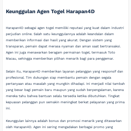
Keunggulan Agen Togel Harapan4D
Harapan4D sebagai agen togel memiliki reputasi yang kuat dalam industri
perjudian online. Salah satu keunggulannya adalah keandalan dalam
memberikan informasi dan hasil yang akurat. Dengan sistem yang
transparan, pemain dapat merasa nyaman dan aman saat bertransaksi.
Agen ini juga menawarkan beragam permainan togel, termasuk Toto
Macau, sehingga memberikan pilihan menarik bagi para penggemar.
Selain itu, Harapan4D memberikan layanan pelanggan yang responsif dan
profesional. Tim dukungan siap membantu pemain dengan segala
pertanyaan atau masalah yang mungkin dihadapi. Ini menjadi nilai tambah
yang besar bagi pemain baru maupun yang sudah berpengalaman, karena
mereka tahu bahwa bantuan selalu tersedia ketika dibutuhkan. Tingkat
kepuasan pelanggan pun semakin meningkat berkat pelayanan yang prima
ini.
Keunggulan lainnya adalah bonus dan promosi menarik yang ditawarkan
oleh Harapan4D. Agen ini sering mengadakan berbagai promo yang