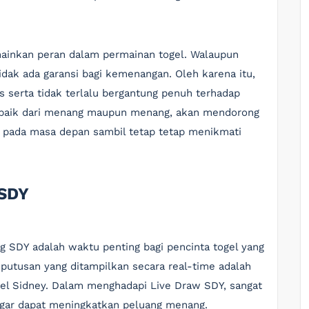
mainkan peran dalam permainan togel. Walaupun
ak ada garansi bagi kemenangan. Oleh karena itu,
is serta tidak terlalu bergantung penuh terhadap
n baik dari menang maupun menang, akan mendorong
 pada masa depan sambil tetap tetap menikmati
 SDY
g SDY adalah waktu penting bagi pencinta togel yang
eputusan yang ditampilkan secara real-time adalah
gel Sidney. Dalam menghadapi Live Draw SDY, sangat
agar dapat meningkatkan peluang menang.