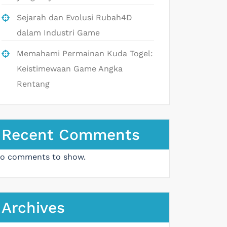
Sejarah dan Evolusi Rubah4D
dalam Industri Game
Memahami Permainan Kuda Togel:
Keistimewaan Game Angka
Rentang
Recent Comments
o comments to show.
Archives