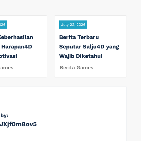
026
July 22, 2026
Keberhasilan
Berita Terbaru
 Harapan4D
Seputar Salju4D yang
tivasi
Wajib Diketahui
Games
Berita Games
 by:
JXjf0m8ov5