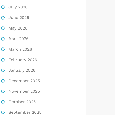
July 2026
June 2026
May 2026
April 2026
March 2026
February 2026
January 2026
December 2025
November 2025
October 2025
September 2025