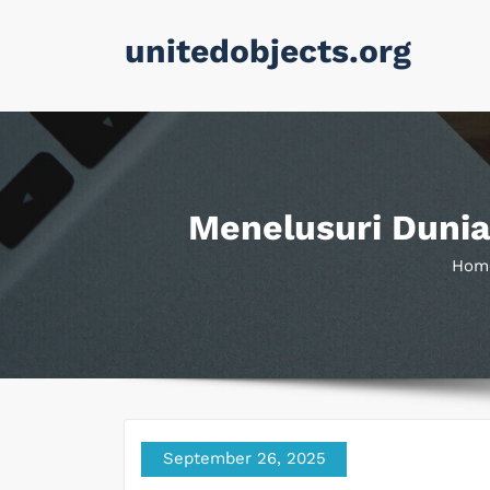
Skip
unitedobjects.org
to
content
Menelusuri Dunia
Hom
September 26, 2025