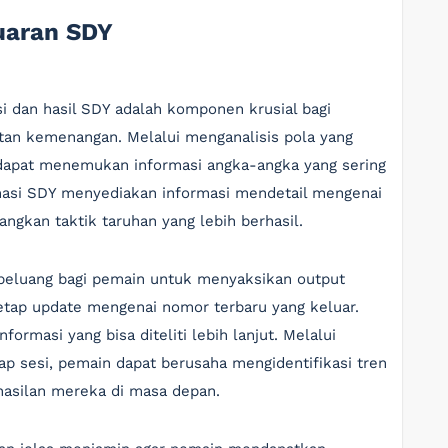
luaran SDY
 dan hasil SDY adalah komponen krusial bagi
an kemenangan. Melalui menganalisis pola yang
dapat menemukan informasi angka-angka yang sering
rmasi SDY menyediakan informasi mendetail mengenai
gkan taktik taruhan yang lebih berhasil.
 peluang bagi pemain untuk menyaksikan output
tetap update mengenai nomor terbaru yang keluar.
formasi yang bisa diteliti lebih lanjut. Melalui
 sesi, pemain dapat berusaha mengidentifikasi tren
asilan mereka di masa depan.