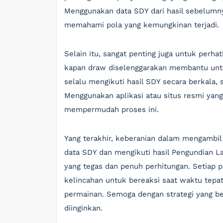
Menggunakan data SDY dari hasil sebelumnya
memahami pola yang kemungkinan terjadi.
Selain itu, sangat penting juga untuk perha
kapan draw diselenggarakan membantu untu
selalu mengikuti hasil SDY secara berkala, 
Menggunakan aplikasi atau situs resmi yan
mempermudah proses ini.
Yang terakhir, keberanian dalam mengambil
data SDY dan mengikuti hasil Pengundian L
yang tegas dan penuh perhitungan. Setiap 
kelincahan untuk bereaksi saat waktu tepa
permainan. Semoga dengan strategi yang be
diinginkan.