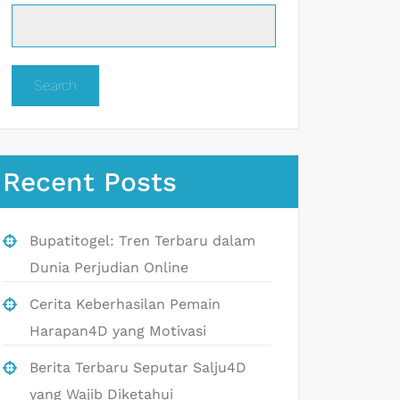
Search
Recent Posts
Bupatitogel: Tren Terbaru dalam
Dunia Perjudian Online
Cerita Keberhasilan Pemain
Harapan4D yang Motivasi
Berita Terbaru Seputar Salju4D
yang Wajib Diketahui