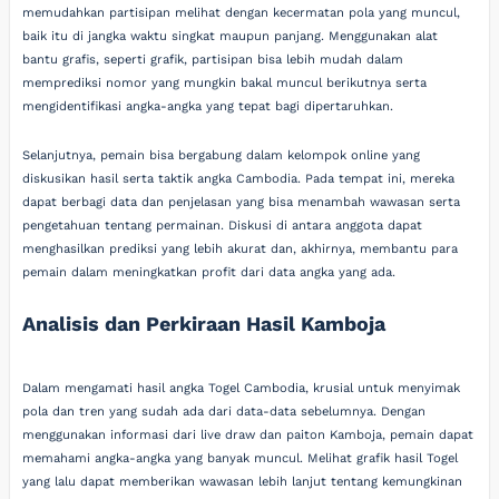
memudahkan partisipan melihat dengan kecermatan pola yang muncul,
baik itu di jangka waktu singkat maupun panjang. Menggunakan alat
bantu grafis, seperti grafik, partisipan bisa lebih mudah dalam
memprediksi nomor yang mungkin bakal muncul berikutnya serta
mengidentifikasi angka-angka yang tepat bagi dipertaruhkan.
Selanjutnya, pemain bisa bergabung dalam kelompok online yang
diskusikan hasil serta taktik angka Cambodia. Pada tempat ini, mereka
dapat berbagi data dan penjelasan yang bisa menambah wawasan serta
pengetahuan tentang permainan. Diskusi di antara anggota dapat
menghasilkan prediksi yang lebih akurat dan, akhirnya, membantu para
pemain dalam meningkatkan profit dari data angka yang ada.
Analisis dan Perkiraan Hasil Kamboja
Dalam mengamati hasil angka Togel Cambodia, krusial untuk menyimak
pola dan tren yang sudah ada dari data-data sebelumnya. Dengan
menggunakan informasi dari live draw dan paiton Kamboja, pemain dapat
memahami angka-angka yang banyak muncul. Melihat grafik hasil Togel
yang lalu dapat memberikan wawasan lebih lanjut tentang kemungkinan