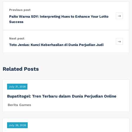
Previous post
Paito Warna SDY: Interpreting Hues to Enhance Your Lotto
Success
Next post
Toto Jenius: Kunci Keberhasilan di Dunia Perjudian Judi
Related Posts
July 31, 2026
Bupatitogel: Tren Terbaru dalam Dunia Perjudian Online
Berita Games
July 26, 2026