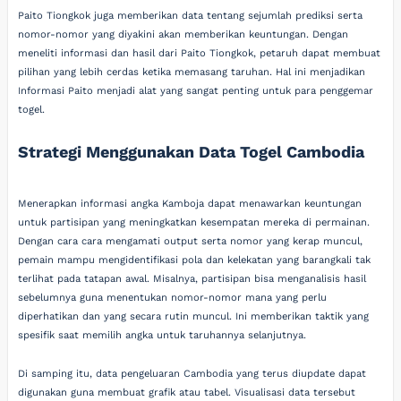
Paito Tiongkok juga memberikan data tentang sejumlah prediksi serta
nomor-nomor yang diyakini akan memberikan keuntungan. Dengan
meneliti informasi dan hasil dari Paito Tiongkok, petaruh dapat membuat
pilihan yang lebih cerdas ketika memasang taruhan. Hal ini menjadikan
Informasi Paito menjadi alat yang sangat penting untuk para penggemar
togel.
Strategi Menggunakan Data Togel Cambodia
Menerapkan informasi angka Kamboja dapat menawarkan keuntungan
untuk partisipan yang meningkatkan kesempatan mereka di permainan.
Dengan cara cara mengamati output serta nomor yang kerap muncul,
pemain mampu mengidentifikasi pola dan kelekatan yang barangkali tak
terlihat pada tatapan awal. Misalnya, partisipan bisa menganalisis hasil
sebelumnya guna menentukan nomor-nomor mana yang perlu
diperhatikan dan yang secara rutin muncul. Ini memberikan taktik yang
spesifik saat memilih angka untuk taruhannya selanjutnya.
Di samping itu, data pengeluaran Cambodia yang terus diupdate dapat
digunakan guna membuat grafik atau tabel. Visualisasi data tersebut