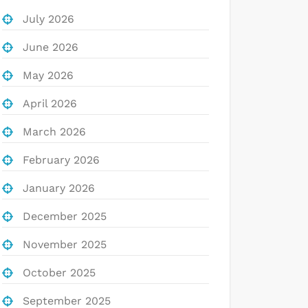
July 2026
June 2026
May 2026
April 2026
March 2026
February 2026
January 2026
December 2025
November 2025
October 2025
September 2025