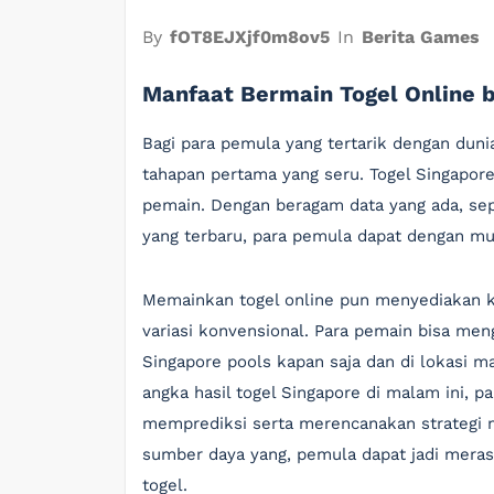
By
fOT8EJXjf0m8ov5
In
Berita Games
Manfaat Bermain Togel Online 
Bagi para pemula yang tertarik dengan duni
tahapan pertama yang seru. Togel Singapore
pemain. Dengan beragam data yang ada, sepe
yang terbaru, para pemula dapat dengan mud
Memainkan togel online pun menyediakan ken
variasi konvensional. Para pemain bisa m
Singapore pools kapan saja dan di lokasi m
angka hasil togel Singapore di malam ini, 
memprediksi serta merencanakan strategi 
sumber daya yang, pemula dapat jadi meras
togel.