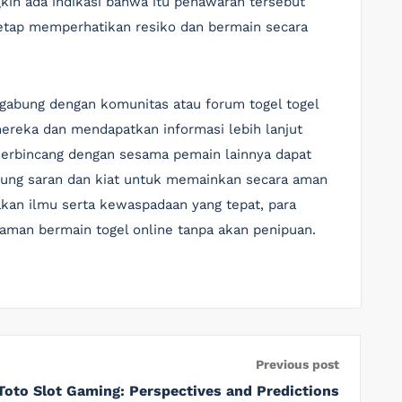
kin ada indikasi bahwa itu penawaran tersebut
tetap memperhatikan resiko dan bermain secara
rgabung dengan komunitas atau forum togel togel
reka dan mendapatkan informasi lebih lanjut
Berbincang dengan sesama pemain lainnya dapat
ung saran dan kiat untuk memainkan secara aman
kan ilmu serta kewaspadaan yang tepat, para
man bermain togel online tanpa akan penipuan.
Previous post
Toto Slot Gaming: Perspectives and Predictions