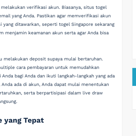
melakukan verifikasi akun. Biasanya, situs togel
 email yang Anda. Pastikan agar memverifikasi akun
yang ditawarkan, seperti togel Singapore sekarang
lam menjamin keamanan akun serta agar Anda bisa
lu melakukan deposit supaya mulai bertaruhan.
 multiple cara pembayaran untuk memudahkan
i Anda bagi Anda dan ikuti langkah-langkah yang ada
 Anda ada di akun, Anda dapat mulai menentukan
taruhkan, serta berpartisipasi dalam live draw
angsung.
e yang Tepat