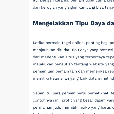
itu. Dengan cara ini, pemain tidak cuma bi
dari kerugian yang signifikan yang bisa terja
Mengelakkan Tipu Daya da
Ketika bermain togel online, penting bagi 
menjauhkan diri dari tipu daya yang potensi
dari menentukan situs yang terpercaya tepe
melakukan penelitian tentang website yan
pemain lain pemain lain dan memeriksa repu
memiliki keamanan yang baik dalam melindun
Selain itu, para pemain perlu berhati-hati
contohnya janji profit yang besar dalam yan
permainan judi, memiliki risiko yang harus 