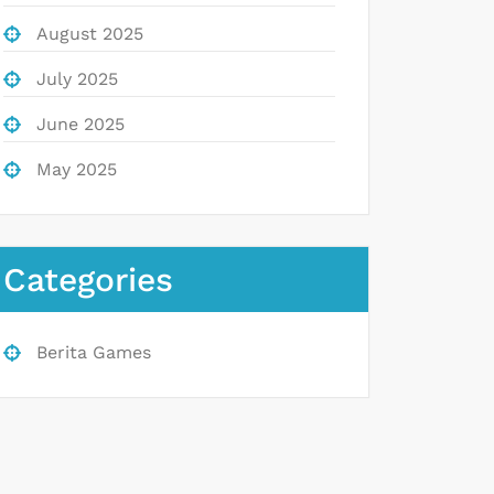
August 2025
July 2025
June 2025
May 2025
Categories
Berita Games