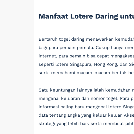
Manfaat Lotere Daring un
Bertaruh togel daring menawarkan kemuda
bagi para pemain pemula. Cukup hanya me
internet, para pemain bisa cepat mengakses
seperti lotere Singapura, Hong Kong, dan S
serta memahami macam-macam bentuk bertar
Satu keuntungan lainnya ialah kemudahan 
mengenai keluaran dan nomor togel. Para
informasi paling baru mengenai lotere Singa
data tentang angka yang keluar keluar. A
strategi yang lebih baik serta membuat pil