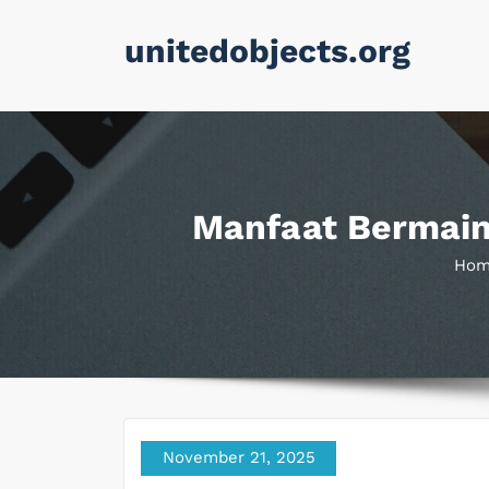
Skip
unitedobjects.org
to
content
Manfaat Bermain
Ho
November 21, 2025