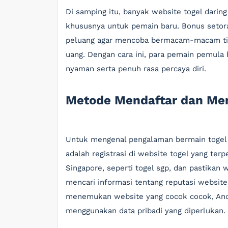
Di samping itu, banyak website togel dari
khususnya untuk pemain baru. Bonus setor
peluang agar mencoba bermacam-macam tip
uang. Dengan cara ini, para pemain pemula
nyaman serta penuh rasa percaya diri.
Metode Mendaftar dan Me
Untuk mengenal pengalaman bermain togel o
adalah registrasi di website togel yang ter
Singapore, seperti togel sgp, dan pastikan 
mencari informasi tentang reputasi website
menemukan website yang cocok cocok, Anda 
menggunakan data pribadi yang diperlukan.