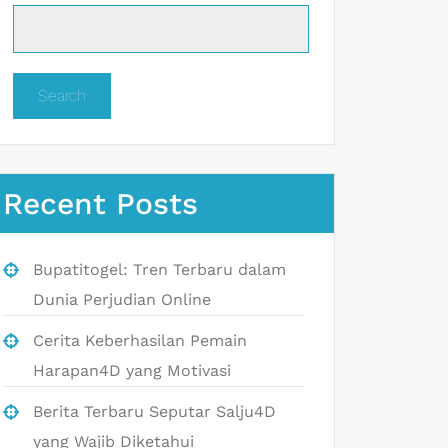
Search
Recent Posts
Bupatitogel: Tren Terbaru dalam
Dunia Perjudian Online
Cerita Keberhasilan Pemain
Harapan4D yang Motivasi
Berita Terbaru Seputar Salju4D
yang Wajib Diketahui