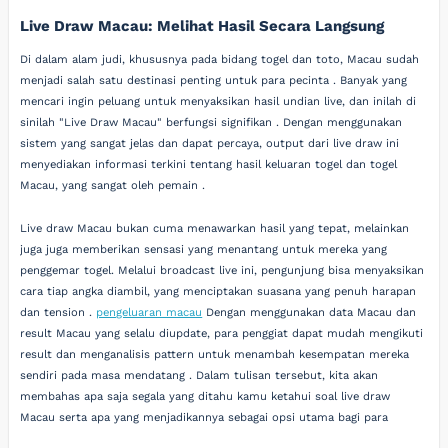
Live Draw Macau: Melihat Hasil Secara Langsung
Di dalam alam judi, khususnya pada bidang togel dan toto, Macau sudah
menjadi salah satu destinasi penting untuk para pecinta . Banyak yang
mencari ingin peluang untuk menyaksikan hasil undian live, dan inilah di
sinilah "Live Draw Macau" berfungsi signifikan . Dengan menggunakan
sistem yang sangat jelas dan dapat percaya, output dari live draw ini
menyediakan informasi terkini tentang hasil keluaran togel dan togel
Macau, yang sangat oleh pemain .
Live draw Macau bukan cuma menawarkan hasil yang tepat, melainkan
juga juga memberikan sensasi yang menantang untuk mereka yang
penggemar togel. Melalui broadcast live ini, pengunjung bisa menyaksikan
cara tiap angka diambil, yang menciptakan suasana yang penuh harapan
dan tension .
pengeluaran macau
Dengan menggunakan data Macau dan
result Macau yang selalu diupdate, para penggiat dapat mudah mengikuti
result dan menganalisis pattern untuk menambah kesempatan mereka
sendiri pada masa mendatang . Dalam tulisan tersebut, kita akan
membahas apa saja segala yang ditahu kamu ketahui soal live draw
Macau serta apa yang menjadikannya sebagai opsi utama bagi para