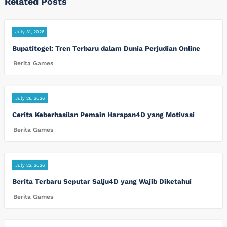
Related Posts
July 31, 2026
Bupatitogel: Tren Terbaru dalam Dunia Perjudian Online
Berita Games
July 26, 2026
Cerita Keberhasilan Pemain Harapan4D yang Motivasi
Berita Games
July 22, 2026
Berita Terbaru Seputar Salju4D yang Wajib Diketahui
Berita Games