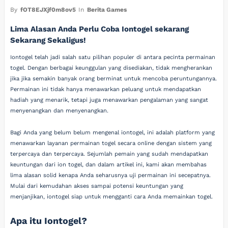
By
fOT8EJXjf0m8ov5
In
Berita Games
Lima Alasan Anda Perlu Coba Iontogel sekarang
Sekarang Sekaligus!
Iontogel telah jadi salah satu pilihan populer di antara pecinta permainan
togel. Dengan berbagai keunggulan yang disediakan, tidak mengherankan
jika jika semakin banyak orang berminat untuk mencoba peruntungannya.
Permainan ini tidak hanya menawarkan peluang untuk mendapatkan
hadiah yang menarik, tetapi juga menawarkan pengalaman yang sangat
menyenangkan dan menyenangkan.
Bagi Anda yang belum belum mengenal iontogel, ini adalah platform yang
menawarkan layanan permainan togel secara online dengan sistem yang
terpercaya dan terpercaya. Sejumlah pemain yang sudah mendapatkan
keuntungan dari ion togel, dan dalam artikel ini, kami akan membahas
lima alasan solid kenapa Anda seharusnya uji permainan ini secepatnya.
Mulai dari kemudahan akses sampai potensi keuntungan yang
menjanjikan, iontogel siap untuk mengganti cara Anda memainkan togel.
Apa itu Iontogel?