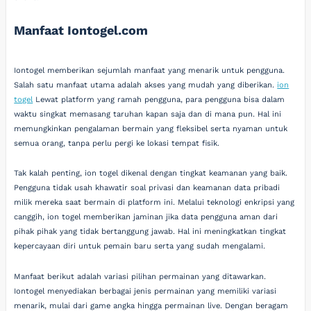
Manfaat Iontogel.com
Iontogel memberikan sejumlah manfaat yang menarik untuk pengguna.
Salah satu manfaat utama adalah akses yang mudah yang diberikan.
ion
togel
Lewat platform yang ramah pengguna, para pengguna bisa dalam
waktu singkat memasang taruhan kapan saja dan di mana pun. Hal ini
memungkinkan pengalaman bermain yang fleksibel serta nyaman untuk
semua orang, tanpa perlu pergi ke lokasi tempat fisik.
Tak kalah penting, ion togel dikenal dengan tingkat keamanan yang baik.
Pengguna tidak usah khawatir soal privasi dan keamanan data pribadi
milik mereka saat bermain di platform ini. Melalui teknologi enkripsi yang
canggih, ion togel memberikan jaminan jika data pengguna aman dari
pihak pihak yang tidak bertanggung jawab. Hal ini meningkatkan tingkat
kepercayaan diri untuk pemain baru serta yang sudah mengalami.
Manfaat berikut adalah variasi pilihan permainan yang ditawarkan.
Iontogel menyediakan berbagai jenis permainan yang memiliki variasi
menarik, mulai dari game angka hingga permainan live. Dengan beragam