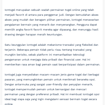
Iontogel merupakan sebuah wadah permainan togel online yang telah
menjadi favorit di antara para penggemar judi. Dengan kemudahan akses
akses yang mudah dan beragam pilihan permainan, iontogel menawarkan
pengalaman bermain yang menarik dan menyenangkan. Pengguna dapat
memilih angka favorit favorit mereka agar dipasang, dan menunggu hasil
drawing dengan harapan meraih keuntungan.
Satu keunggulan iontogel adalah mekanisme transaksi yang fleksibel dan
terjamin. Beberapa pemain tidak perlu risau tentang transaksi yang
mungkin berisiko, sebab platform ini memanfaatkan teknologi
pengamanan untuk menjaga data pribadi dan financial user. Hal ini
memberikan rasa aman bagi pemain saat berpartisipasi dalam permainan.
Iontogel juga menyediakan macam-macam jenis game togel dari berbagai
pasaran, yang memungkinkan pemain untuk menikmati beraneka opsi.
Dengan antarmuka yang sangat user-friendly dan penyajian menarik,
iontogel mempermudah pemain untuk bernavigasi dan mencari
permainan yang dengan preferensi pribadi. Hal ini membuat Iontogel opsi
ideal bagi siapa saja yang ingin mengalami sensasi bermain togel secara
online.