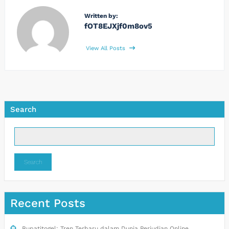
Written by:
fOT8EJXjf0m8ov5
View All Posts
Search
Search
Recent Posts
Bupatitogel: Tren Terbaru dalam Dunia Perjudian Online