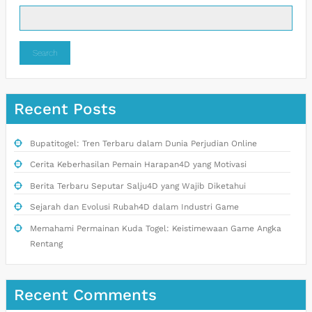
Search
Recent Posts
Bupatitogel: Tren Terbaru dalam Dunia Perjudian Online
Cerita Keberhasilan Pemain Harapan4D yang Motivasi
Berita Terbaru Seputar Salju4D yang Wajib Diketahui
Sejarah dan Evolusi Rubah4D dalam Industri Game
Memahami Permainan Kuda Togel: Keistimewaan Game Angka
Rentang
Recent Comments