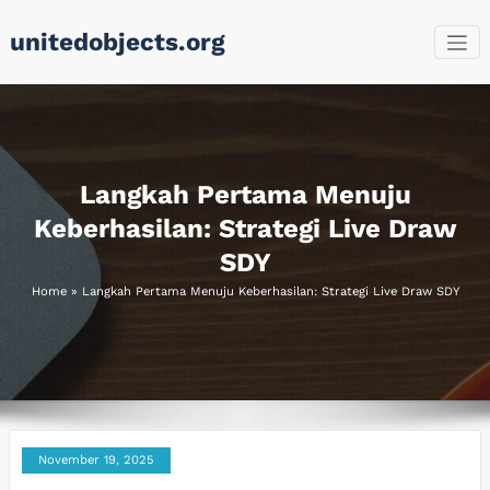
Skip
unitedobjects.org
to
content
Langkah Pertama Menuju
Keberhasilan: Strategi Live Draw
SDY
Home
»
Langkah Pertama Menuju Keberhasilan: Strategi Live Draw SDY
November 19, 2025