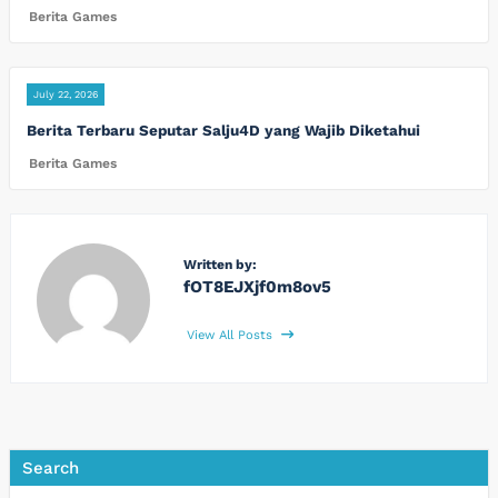
Berita Games
July 22, 2026
Berita Terbaru Seputar Salju4D yang Wajib Diketahui
Berita Games
Written by:
fOT8EJXjf0m8ov5
View All Posts
Search