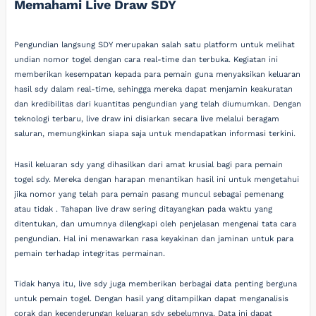
Memahami Live Draw SDY
Pengundian langsung SDY merupakan salah satu platform untuk melihat
undian nomor togel dengan cara real-time dan terbuka. Kegiatan ini
memberikan kesempatan kepada para pemain guna menyaksikan keluaran
hasil sdy dalam real-time, sehingga mereka dapat menjamin keakuratan
dan kredibilitas dari kuantitas pengundian yang telah diumumkan. Dengan
teknologi terbaru, live draw ini disiarkan secara live melalui beragam
saluran, memungkinkan siapa saja untuk mendapatkan informasi terkini.
Hasil keluaran sdy yang dihasilkan dari amat krusial bagi para pemain
togel sdy. Mereka dengan harapan menantikan hasil ini untuk mengetahui
jika nomor yang telah para pemain pasang muncul sebagai pemenang
atau tidak . Tahapan live draw sering ditayangkan pada waktu yang
ditentukan, dan umumnya dilengkapi oleh penjelasan mengenai tata cara
pengundian. Hal ini menawarkan rasa keyakinan dan jaminan untuk para
pemain terhadap integritas permainan.
Tidak hanya itu, live sdy juga memberikan berbagai data penting berguna
untuk pemain togel. Dengan hasil yang ditampilkan dapat menganalisis
corak dan kecenderungan keluaran sdy sebelumnya. Data ini dapat