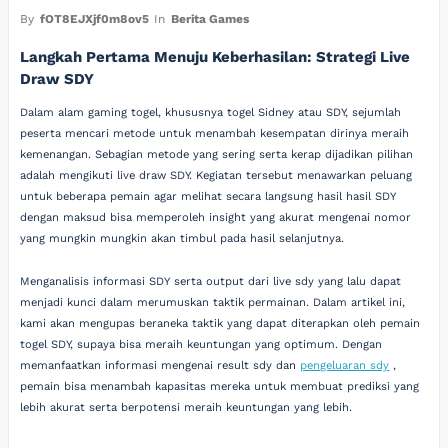
By
fOT8EJXjf0m8ov5
In
Berita Games
Langkah Pertama Menuju Keberhasilan: Strategi Live
Draw SDY
Dalam alam gaming togel, khususnya togel Sidney atau SDY, sejumlah
peserta mencari metode untuk menambah kesempatan dirinya meraih
kemenangan. Sebagian metode yang sering serta kerap dijadikan pilihan
adalah mengikuti live draw SDY. Kegiatan tersebut menawarkan peluang
untuk beberapa pemain agar melihat secara langsung hasil hasil SDY
dengan maksud bisa memperoleh insight yang akurat mengenai nomor
yang mungkin mungkin akan timbul pada hasil selanjutnya.
Menganalisis informasi SDY serta output dari live sdy yang lalu dapat
menjadi kunci dalam merumuskan taktik permainan. Dalam artikel ini,
kami akan mengupas beraneka taktik yang dapat diterapkan oleh pemain
togel SDY, supaya bisa meraih keuntungan yang optimum. Dengan
memanfaatkan informasi mengenai result sdy dan
pengeluaran sdy
,
pemain bisa menambah kapasitas mereka untuk membuat prediksi yang
lebih akurat serta berpotensi meraih keuntungan yang lebih.