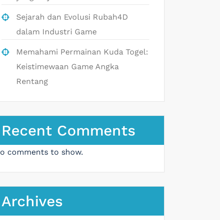
Sejarah dan Evolusi Rubah4D
dalam Industri Game
Memahami Permainan Kuda Togel:
Keistimewaan Game Angka
Rentang
Recent Comments
o comments to show.
Archives