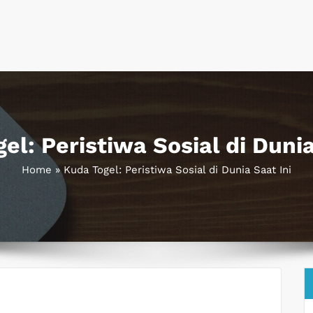
el: Peristiwa Sosial di Dunia
Home
»
Kuda Togel: Peristiwa Sosial di Dunia Saat Ini