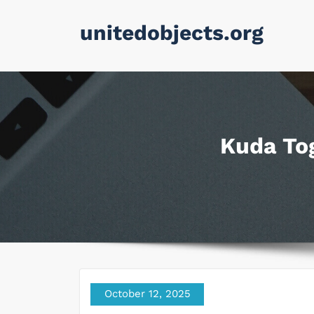
Skip
unitedobjects.org
to
content
Kuda Tog
October 12, 2025