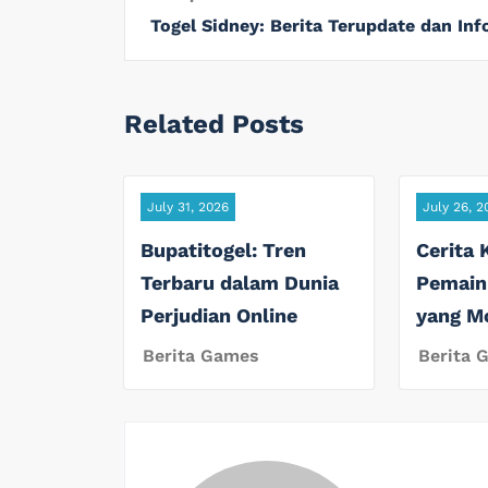
Togel Sidney: Berita Terupdate dan Inf
Related Posts
July 31, 2026
July 26, 2
Bupatitogel: Tren
Cerita 
Terbaru dalam Dunia
Pemain
Perjudian Online
yang Mo
Berita Games
Berita 