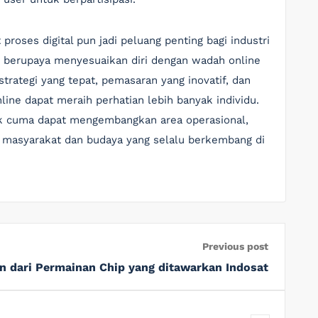
proses digital pun jadi peluang penting bagi industri
n berupaya menyesuaikan diri dengan wadah online
trategi yang tepat, pemasaran yang inovatif, dan
line dapat meraih perhatian lebih banyak individu.
tidak cuma dapat mengembangkan area operasional,
 masyarakat dan budaya yang selalu berkembang di
Previous post
n dari Permainan Chip yang ditawarkan Indosat