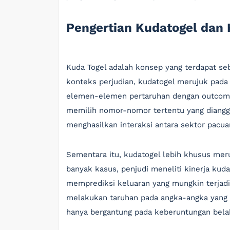
Pengertian Kudatogel dan 
Kuda Togel adalah konsep yang terdapat seb
konteks perjudian, kudatogel merujuk pada
elemen-elemen pertaruhan dengan outcome
memilih nomor-nomor tertentu yang diangga
menghasilkan interaksi antara sektor pacu
Sementara itu, kudatogel lebih khusus mer
banyak kasus, penjudi meneliti kinerja kud
memprediksi keluaran yang mungkin terjadi.
melakukan taruhan pada angka-angka yang d
hanya bergantung pada keberuntungan bela