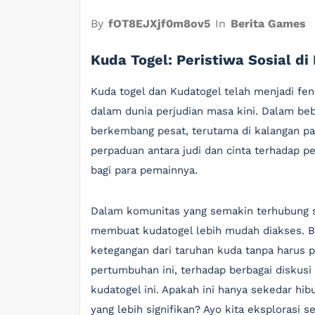
By
fOT8EJXjf0m8ov5
In
Berita Games
Kuda Togel: Peristiwa Sosial di 
Kuda togel dan Kudatogel telah menjadi fen
dalam dunia perjudian masa kini. Dalam beb
berkembang pesat, terutama di kalangan pa
perpaduan antara judi dan cinta terhadap
bagi para pemainnya.
Dalam komunitas yang semakin terhubung sec
membuat kudatogel lebih mudah diakses. B
ketegangan dari taruhan kuda tanpa harus 
pertumbuhan ini, terhadap berbagai diskus
kudatogel ini. Apakah ini hanya sekedar hi
yang lebih signifikan? Ayo kita eksplorasi s