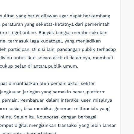
esulitan yang harus dilawan agar dapat berkembang
 peraturan yang seketat-ketatnya dari pemerintah
form togel online. Banyak bangsa memberlakukan
ine, termasuk laga kudatogel, yang menjadikan
leh partisipan. Di sisi lain, pandangan publik terhadap
individu untuk ikut secara aktif di dalamnya, membuat
cukup pelan di antara publik umum.
pat dimanfaatkan oleh pemain aktor sektor
jangkauan jaringan yang semakin besar, platform
k pemain. Pembaruan dalam interaksi user, misalnya
orm sosial, bisa memikat generasi millennials yang
nline. Selain itu, kolaborasi dengan berbagai
mpet digital mengizinkan transaksi yang lebih lancar
ser untuk berpartisipasi.