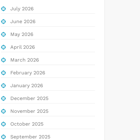
July 2026
June 2026
May 2026
April 2026
March 2026
February 2026
January 2026
December 2025
November 2025
October 2025
September 2025