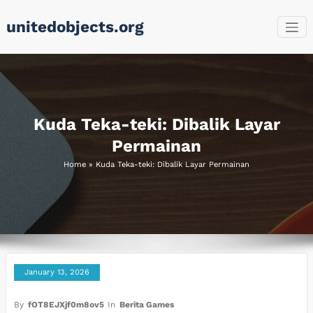
Skip
unitedobjects.org
to
content
Kuda Teka-teki: Dibalik Layar
Permainan
Home
»
Kuda Teka-teki: Dibalik Layar Permainan
January 13, 2026
By
fOT8EJXjf0m8ov5
In
Berita Games