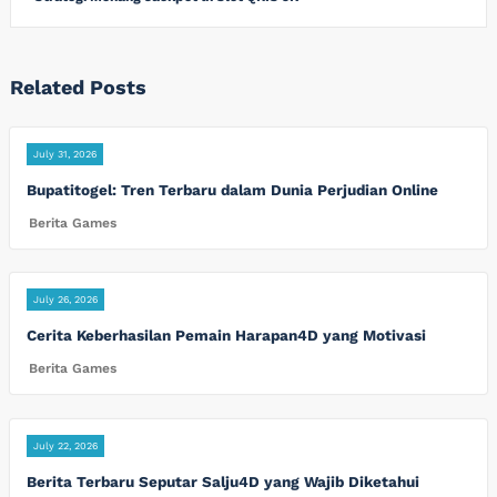
Related Posts
July 31, 2026
Bupatitogel: Tren Terbaru dalam Dunia Perjudian Online
Berita Games
July 26, 2026
Cerita Keberhasilan Pemain Harapan4D yang Motivasi
Berita Games
July 22, 2026
Berita Terbaru Seputar Salju4D yang Wajib Diketahui