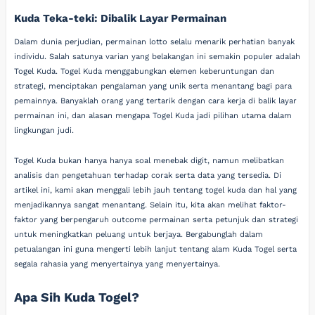
Kuda Teka-teki: Dibalik Layar Permainan
Dalam dunia perjudian, permainan lotto selalu menarik perhatian banyak
individu. Salah satunya varian yang belakangan ini semakin populer adalah
Togel Kuda. Togel Kuda menggabungkan elemen keberuntungan dan
strategi, menciptakan pengalaman yang unik serta menantang bagi para
pemainnya. Banyaklah orang yang tertarik dengan cara kerja di balik layar
permainan ini, dan alasan mengapa Togel Kuda jadi pilihan utama dalam
lingkungan judi.
Togel Kuda bukan hanya hanya soal menebak digit, namun melibatkan
analisis dan pengetahuan terhadap corak serta data yang tersedia. Di
artikel ini, kami akan menggali lebih jauh tentang togel kuda dan hal yang
menjadikannya sangat menantang. Selain itu, kita akan melihat faktor-
faktor yang berpengaruh outcome permainan serta petunjuk dan strategi
untuk meningkatkan peluang untuk berjaya. Bergabunglah dalam
petualangan ini guna mengerti lebih lanjut tentang alam Kuda Togel serta
segala rahasia yang menyertainya yang menyertainya.
Apa Sih Kuda Togel?