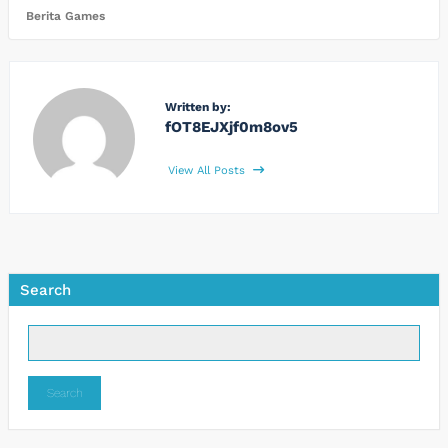
Berita Games
Written by:
fOT8EJXjf0m8ov5
View All Posts
Search
Search