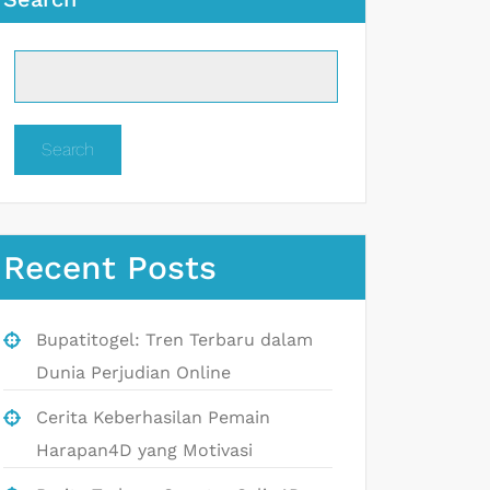
Search
Recent Posts
Bupatitogel: Tren Terbaru dalam
Dunia Perjudian Online
Cerita Keberhasilan Pemain
Harapan4D yang Motivasi