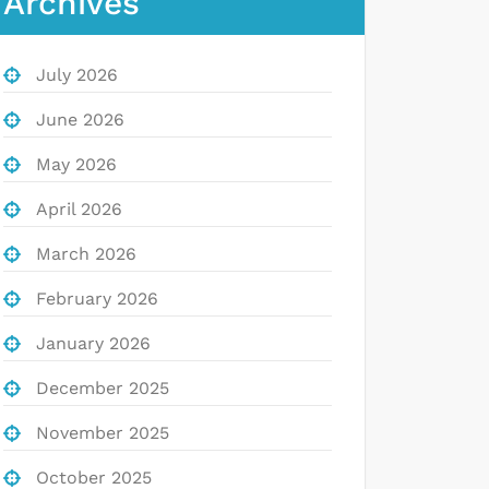
Archives
July 2026
June 2026
May 2026
April 2026
March 2026
February 2026
January 2026
December 2025
November 2025
October 2025