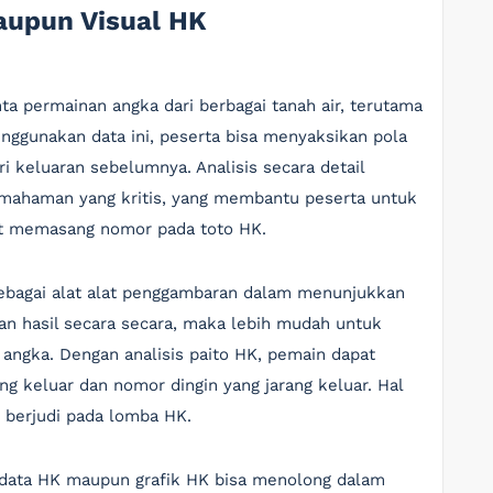
aupun Visual HK
ta permainan angka dari berbagai tanah air, terutama
ggunakan data ini, peserta bisa menyaksikan pola
 keluaran sebelumnya. Analisis secara detail
mahaman yang kritis, yang membantu peserta untuk
aat memasang nomor pada toto HK.
sebagai alat alat penggambaran dalam menunjukkan
kan hasil secara secara, maka lebih mudah untuk
ngka. Dengan analisis paito HK, pemain dapat
 keluar dan nomor dingin yang jarang keluar. Hal
 berjudi pada lomba HK.
 data HK maupun grafik HK bisa menolong dalam