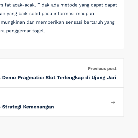
sifat acak-acak. Tidak ada metode yang dapat dapat
an yang baik solid pada informasi maupun
emungkinan dan memberikan sensasi bertaruh yang
ra penggemar togel.
Previous post
 Demo Pragmatic: Slot Terlengkap di Ujung Jari
p Strategi Kemenangan