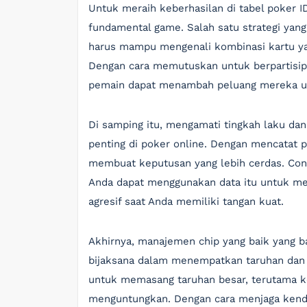
Untuk meraih keberhasilan di tabel poker I
fundamental game. Salah satu strategi yan
harus mampu mengenali kombinasi kartu y
Dengan cara memutuskan untuk berpartisipa
pemain dapat menambah peluang mereka untu
Di samping itu, mengamati tingkah laku da
penting di poker online. Dengan mencatat p
membuat keputusan yang lebih cerdas. Con
Anda dapat menggunakan data itu untuk m
agresif saat Anda memiliki tangan kuat.
Akhirnya, manajemen chip yang baik yang b
bijaksana dalam menempatkan taruhan dan m
untuk memasang taruhan besar, terutama ke
menguntungkan. Dengan cara menjaga kend