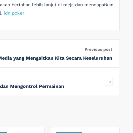
 akan bertahan lebih lanjut di meja dan mendapatkan
l.
idn poker
Previous post
edia yang Mengaitkan Kita Secara Keseluruhan
 dan Mengontrol Permainan