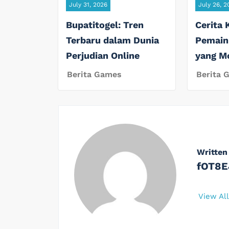
July 31, 2026
July 26, 2
Bupatitogel: Tren
Cerita 
Terbaru dalam Dunia
Pemain
Perjudian Online
yang Mo
Berita Games
Berita 
Written
fOT8E
View Al