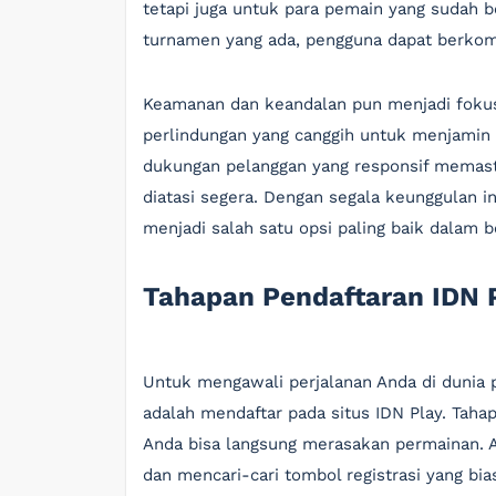
tetapi juga untuk para pemain yang sudah 
turnamen yang ada, pengguna dapat berkomp
Keamanan dan keandalan pun menjadi fokus 
perlindungan yang canggih untuk menjamin 
dukungan pelanggan yang responsif memasti
diatasi segera. Dengan segala keunggulan i
menjadi salah satu opsi paling baik dalam 
Tahapan Pendaftaran IDN 
Untuk mengawali perjalanan Anda di dunia 
adalah mendaftar pada situs IDN Play. Tahap
Anda bisa langsung merasakan permainan. 
dan mencari-cari tombol registrasi yang bias