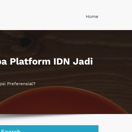
Home
a Platform IDN Jadi
si Preferensial?
Search