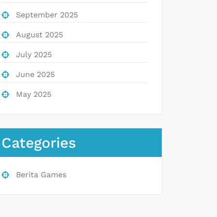
September 2025
August 2025
July 2025
June 2025
May 2025
Categories
Berita Games