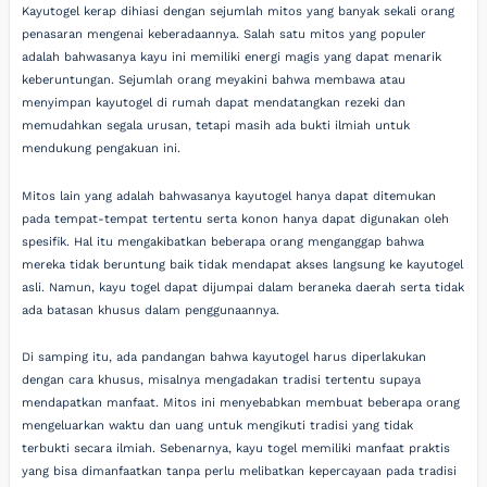
Kayutogel kerap dihiasi dengan sejumlah mitos yang banyak sekali orang
penasaran mengenai keberadaannya. Salah satu mitos yang populer
adalah bahwasanya kayu ini memiliki energi magis yang dapat menarik
keberuntungan. Sejumlah orang meyakini bahwa membawa atau
menyimpan kayutogel di rumah dapat mendatangkan rezeki dan
memudahkan segala urusan, tetapi masih ada bukti ilmiah untuk
mendukung pengakuan ini.
Mitos lain yang adalah bahwasanya kayutogel hanya dapat ditemukan
pada tempat-tempat tertentu serta konon hanya dapat digunakan oleh
spesifik. Hal itu mengakibatkan beberapa orang menganggap bahwa
mereka tidak beruntung baik tidak mendapat akses langsung ke kayutogel
asli. Namun, kayu togel dapat dijumpai dalam beraneka daerah serta tidak
ada batasan khusus dalam penggunaannya.
Di samping itu, ada pandangan bahwa kayutogel harus diperlakukan
dengan cara khusus, misalnya mengadakan tradisi tertentu supaya
mendapatkan manfaat. Mitos ini menyebabkan membuat beberapa orang
mengeluarkan waktu dan uang untuk mengikuti tradisi yang tidak
terbukti secara ilmiah. Sebenarnya, kayu togel memiliki manfaat praktis
yang bisa dimanfaatkan tanpa perlu melibatkan kepercayaan pada tradisi