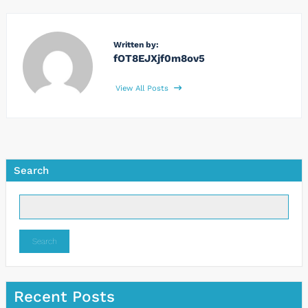
Written by:
fOT8EJXjf0m8ov5
View All Posts
Search
Search
Recent Posts