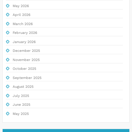
May 2026
April 2026
March 2026
February 2026
January 2026
December 2025
November 2025
October 2025
September 2025
August 2025
July 2025
June 2025
May 2025