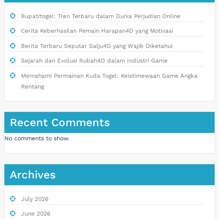
Bupatitogel: Tren Terbaru dalam Dunia Perjudian Online
Cerita Keberhasilan Pemain Harapan4D yang Motivasi
Berita Terbaru Seputar Salju4D yang Wajib Diketahui
Sejarah dan Evolusi Rubah4D dalam Industri Game
Memahami Permainan Kuda Togel: Keistimewaan Game Angka
Rentang
Recent Comments
No comments to show.
Archives
July 2026
June 2026