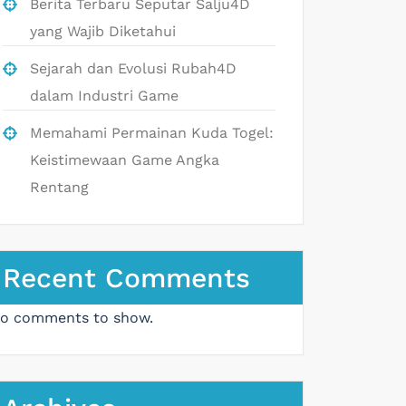
Berita Terbaru Seputar Salju4D
yang Wajib Diketahui
Sejarah dan Evolusi Rubah4D
dalam Industri Game
Memahami Permainan Kuda Togel:
Keistimewaan Game Angka
Rentang
Recent Comments
o comments to show.