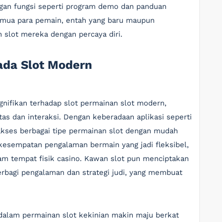
gan fungsi seperti program demo dan panduan
emua para pemain, entah yang baru maupun
 slot mereka dengan percaya diri.
ada Slot Modern
nifikan terhadap slot permainan slot modern,
tas dan interaksi. Dengan keberadaan aplikasi seperti
akses berbagai tipe permainan slot dengan mudah
kesempatan pengalaman bermain yang jadi fleksibel,
lam tempat fisik casino. Kawan slot pun menciptakan
rbagi pengalaman dan strategi judi, yang membuat
a dalam permainan slot kekinian makin maju berkat