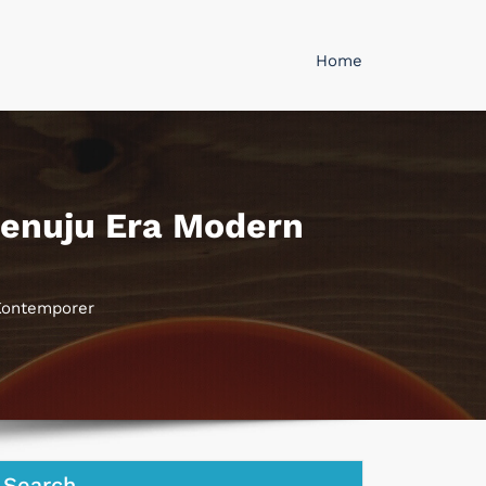
Home
menuju Era Modern
Kontemporer
Search