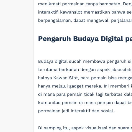
menikmati permainan tanpa hambatan. Den
interaktif, kawanslot memastikan bahwa s
berpengalaman, dapat mengawali perjalanan
Pengaruh Budaya Digital p
Budaya digital sudah membawa pengaruh sig
terutama berkaitan dengan aspek aksesibili
halnya Kawan Slot, para pemain bisa meng
hanya melalui gadget mereka. Ini memberi 
di mana para pemain tidak lagi terbatas da
komunitas pemain di mana pemain dapat be
permainan jadi interaktif dan sosial.
Di samping itu, aspek visualisasi dan suar