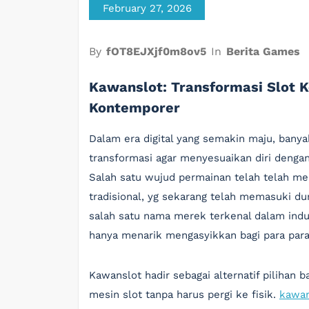
February 27, 2026
By
fOT8EJXjf0m8ov5
In
Berita Games
Kawanslot: Transformasi Slot 
Kontemporer
Dalam era digital yang semakin maju, banya
transformasi agar menyesuaikan diri denga
Salah satu wujud permainan telah telah mel
tradisional, yg sekarang telah memasuki d
salah satu nama merek terkenal dalam indu
hanya menarik mengasyikkan bagi para para
Kawanslot hadir sebagai alternatif pilihan 
mesin slot tanpa harus pergi ke fisik.
kawan