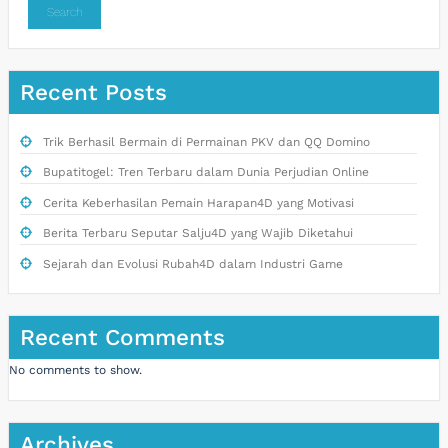
Search
Recent Posts
Trik Berhasil Bermain di Permainan PKV dan QQ Domino
Bupatitogel: Tren Terbaru dalam Dunia Perjudian Online
Cerita Keberhasilan Pemain Harapan4D yang Motivasi
Berita Terbaru Seputar Salju4D yang Wajib Diketahui
Sejarah dan Evolusi Rubah4D dalam Industri Game
Recent Comments
No comments to show.
Archives