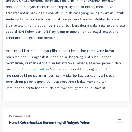
deposit untuk memulai bermain. Platform ini menawarkan beragam
metode pembayaran aman dan terpercaya serta cepat, contohnya
transfer antar bank dan e-wallet. Pilihlah cara yang paling nyaman untuk
Anda serta patuhi instruksi untuk melakukan transfer. Ketika dana kamu
tiba ke akun, kamu sudah bersiap untuk bergabung dalam game yang ada
seperti IDN Poker dan IDN Play, yang menawarkan berbagai selections
tabel untuk segala tipe pemain.
Agar mulai bermain, hanya pilihlah satu jenis tipe game yang kamu
mainkan dan klik agar ikut. Anda bakal langsung dialihkan ke tabel
permainan, di mana Anda bisa berinteraksi kepada sesama pemain dan
penjual.
situs poker online
Manfaatkan fitur-fitur yang ada untuk
memperbaiki pengalaman bermain Anda. Berkat bantuan dari situs
permainan poker seperti Jeniuspoker, Anda bakal menemukan
kemudahan serta kenan di dalam menaati game poker favorit.
Previous post
Kunci Keberhasilan Bertanding di Rakyat Poker