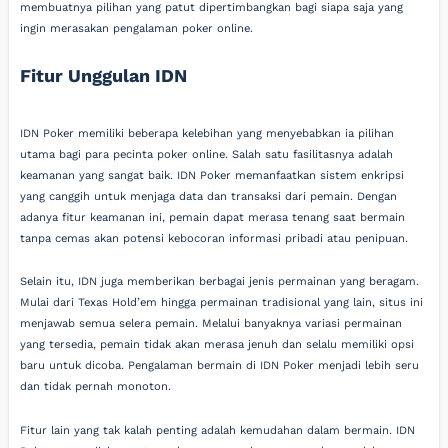
membuatnya pilihan yang patut dipertimbangkan bagi siapa saja yang
ingin merasakan pengalaman poker online.
Fitur Unggulan IDN
IDN Poker memiliki beberapa kelebihan yang menyebabkan ia pilihan
utama bagi para pecinta poker online. Salah satu fasilitasnya adalah
keamanan yang sangat baik. IDN Poker memanfaatkan sistem enkripsi
yang canggih untuk menjaga data dan transaksi dari pemain. Dengan
adanya fitur keamanan ini, pemain dapat merasa tenang saat bermain
tanpa cemas akan potensi kebocoran informasi pribadi atau penipuan.
Selain itu, IDN juga memberikan berbagai jenis permainan yang beragam.
Mulai dari Texas Hold’em hingga permainan tradisional yang lain, situs ini
menjawab semua selera pemain. Melalui banyaknya variasi permainan
yang tersedia, pemain tidak akan merasa jenuh dan selalu memiliki opsi
baru untuk dicoba. Pengalaman bermain di IDN Poker menjadi lebih seru
dan tidak pernah monoton.
Fitur lain yang tak kalah penting adalah kemudahan dalam bermain. IDN