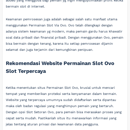
added yang menggoda bagi pemain yg ingin mengoptimalkan profit ketika
bermain slot di internet.
Keamanan pemrosesan juga adalah sebagai salah satu manfaat utama
menggunakan Permainan Slot Via Ovo. Ovo telah dilengkapi dengan
adanya sistem keamanan yg modern, maka pemain gardu harus khawatir
soal data pribadi dan finansial pribadi. Dengan menggunakan Ovo, pemain
bisa bermain dengan tenang, karena itu setiap pemrosesan dijamin
selamat dan juga terjamin dari kemungkinan penipuan.
Rekomendasi Website Permainan Slot Ovo
Slot Terpercaya
Ketika menentukan situs Permainan Slot Ovo, krusial untuk mencari
tempat yang memberikan proteksi serta kenyamanan dalam bermain.
Website yang terpercaya umumnya sudah didaftarkan serta dipantau
maka oleh badan regulasi yang menghimpun pemain yang bertaruh.
Dengan opsi Slot Setoran Ovo, para pemain bisa merasakan proses yang
cepat serta mudah. Pastikanlah situs itu menawarkan informasi yang
jelas tentang aturan privasi dan keamanan data pengguna.