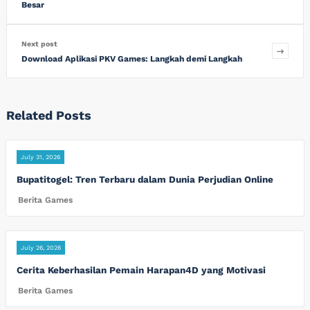
Besar
Next post
Download Aplikasi PKV Games: Langkah demi Langkah
Related Posts
July 31, 2026
Bupatitogel: Tren Terbaru dalam Dunia Perjudian Online
Berita Games
July 26, 2026
Cerita Keberhasilan Pemain Harapan4D yang Motivasi
Berita Games