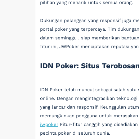
pilihan yang menarik untuk semua orang.
Dukungan pelanggan yang responsif juga m
portal poker yang terpercaya. Tim dukungan
dalam seminggu , siap memberikan bantua
fitur ini, JWPoker menciptakan reputasi yan
IDN Poker: Situs Terobosa
IDN Poker telah muncul sebagai salah satu 
online. Dengan mengintegrasikan teknologi
yang lancar dan responsif. Keunggulan uta
memungkinkan pengguna untuk merasakan p
jwpoker
Fitur-fitur canggih yang disediakan
pecinta poker di seluruh dunia.