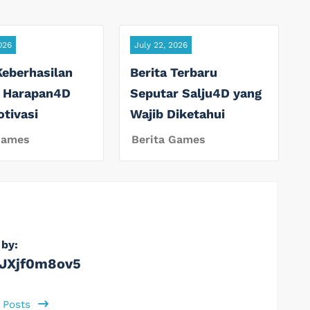
026
July 22, 2026
Keberhasilan
Berita Terbaru
 Harapan4D
Seputar Salju4D yang
tivasi
Wajib Diketahui
Games
Berita Games
 by:
JXjf0m8ov5
l Posts