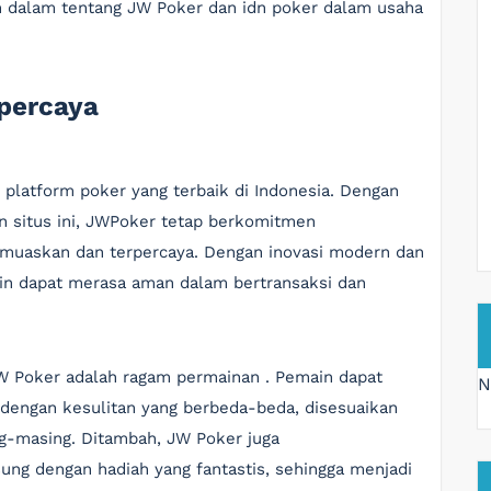
ebih dalam tentang JW Poker dan idn poker dalam usaha
rpercaya
u platform poker yang terbaik di Indonesia. Dengan
 situs ini, JWPoker tetap berkomitmen
uaskan dan terpercaya. Dengan inovasi modern dan
in dapat merasa aman dalam bertransaksi dan
 W Poker adalah ragam permainan . Pemain dapat
N
 dengan kesulitan yang berbeda-beda, disesuaikan
-masing. Ditambah, JW Poker juga
ng dengan hadiah yang fantastis, sehingga menjadi