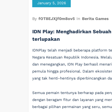
January 5, 2026
By
fOT8EJXjf0m8ov5
In
Berita Games
IDN Play: Menghadirkan Sebuah
terlupakan
IDNPlay telah menjadi beberapa platform t
Negara Kesatuan Republik Indonesia. Mela
dan menegangkan, IDN Play berhasil menar
pemula hingga profesional. Dalam ekosiste
yang tak henti-hentinya diperbincangkan da
Semua pemain tentunya berharap pada penga
dengan beragam fitur dan layanan yang me
berbagai pilihan permainan yang seru, semu