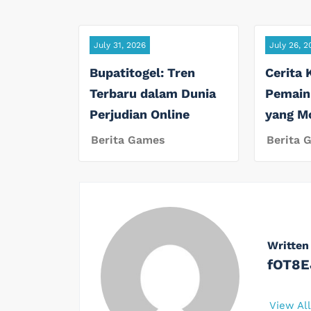
July 31, 2026
July 26, 2
Bupatitogel: Tren
Cerita 
Terbaru dalam Dunia
Pemain
Perjudian Online
yang Mo
Berita Games
Berita 
Written
fOT8E
View Al