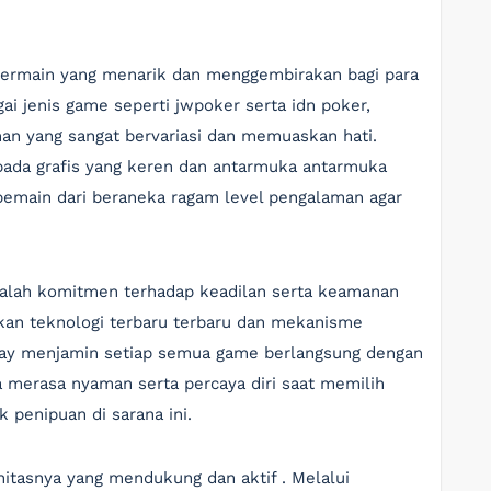
rmain yang menarik dan menggembirakan bagi para
i jenis game seperti jwpoker serta idn poker,
an yang sangat bervariasi dan memuaskan hati.
 pada grafis yang keren dan antarmuka antarmuka
main dari beraneka ragam level pengalaman agar
ialah komitmen terhadap keadilan serta keamanan
kan teknologi terbaru terbaru dan mekanisme
Play menjamin setiap semua game berlangsung dengan
sa merasa nyaman serta percaya diri saat memilih
 penipuan di sarana ini.
nitasnya yang mendukung dan aktif . Melalui