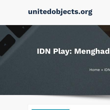
Skip
unitedobjects.org
to
content
IDN Play: Menghad
Home
»
IDN