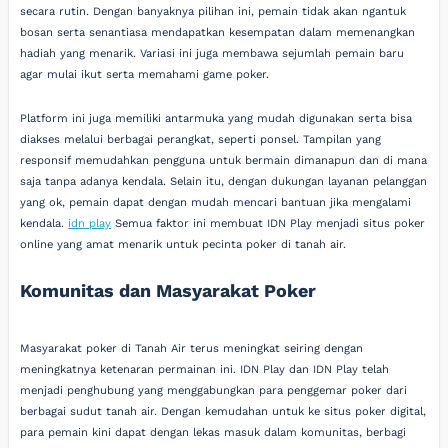
secara rutin. Dengan banyaknya pilihan ini, pemain tidak akan ngantuk
bosan serta senantiasa mendapatkan kesempatan dalam memenangkan
hadiah yang menarik. Variasi ini juga membawa sejumlah pemain baru
agar mulai ikut serta memahami game poker.
Platform ini juga memiliki antarmuka yang mudah digunakan serta bisa
diakses melalui berbagai perangkat, seperti ponsel. Tampilan yang
responsif memudahkan pengguna untuk bermain dimanapun dan di mana
saja tanpa adanya kendala. Selain itu, dengan dukungan layanan pelanggan
yang ok, pemain dapat dengan mudah mencari bantuan jika mengalami
kendala.
idn play
Semua faktor ini membuat IDN Play menjadi situs poker
online yang amat menarik untuk pecinta poker di tanah air.
Komunitas dan Masyarakat Poker
Masyarakat poker di Tanah Air terus meningkat seiring dengan
meningkatnya ketenaran permainan ini. IDN Play dan IDN Play telah
menjadi penghubung yang menggabungkan para penggemar poker dari
berbagai sudut tanah air. Dengan kemudahan untuk ke situs poker digital,
para pemain kini dapat dengan lekas masuk dalam komunitas, berbagi