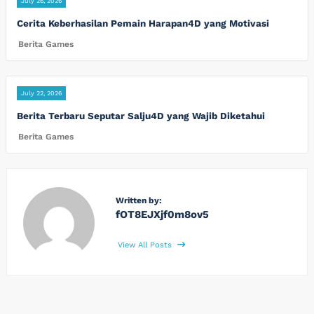
July 26, 2026
Cerita Keberhasilan Pemain Harapan4D yang Motivasi
Berita Games
July 22, 2026
Berita Terbaru Seputar Salju4D yang Wajib Diketahui
Berita Games
Written by:
fOT8EJXjf0m8ov5
View All Posts