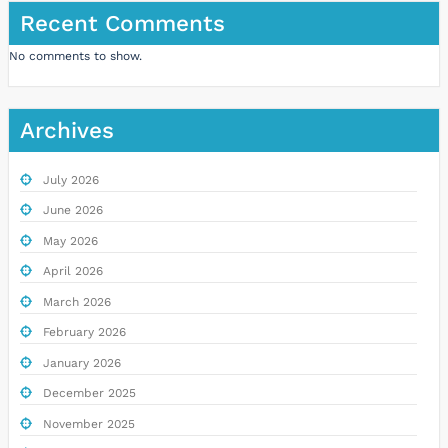
Recent Comments
No comments to show.
Archives
July 2026
June 2026
May 2026
April 2026
March 2026
February 2026
January 2026
December 2025
November 2025