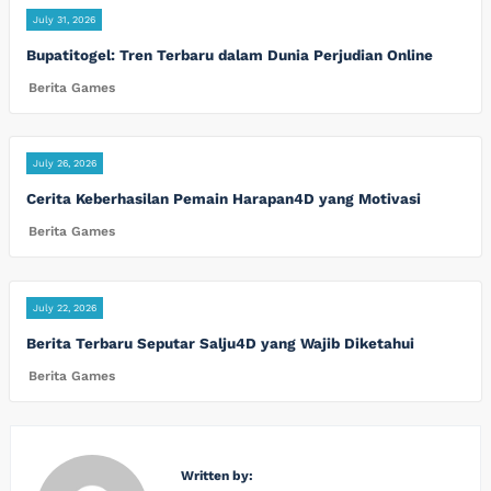
July 31, 2026
Bupatitogel: Tren Terbaru dalam Dunia Perjudian Online
Berita Games
July 26, 2026
Cerita Keberhasilan Pemain Harapan4D yang Motivasi
Berita Games
July 22, 2026
Berita Terbaru Seputar Salju4D yang Wajib Diketahui
Berita Games
Written by: