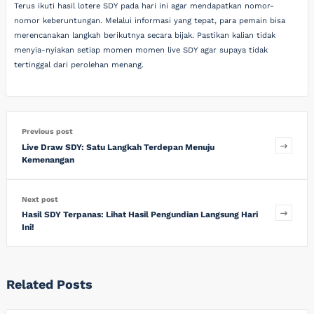
Terus ikuti hasil lotere SDY pada hari ini agar mendapatkan nomor-
nomor keberuntungan. Melalui informasi yang tepat, para pemain bisa
merencanakan langkah berikutnya secara bijak. Pastikan kalian tidak
menyia-nyiakan setiap momen momen live SDY agar supaya tidak
tertinggal dari perolehan menang.
Previous post
Live Draw SDY: Satu Langkah Terdepan Menuju
Kemenangan
Next post
Hasil SDY Terpanas: Lihat Hasil Pengundian Langsung Hari
Ini!
Related Posts