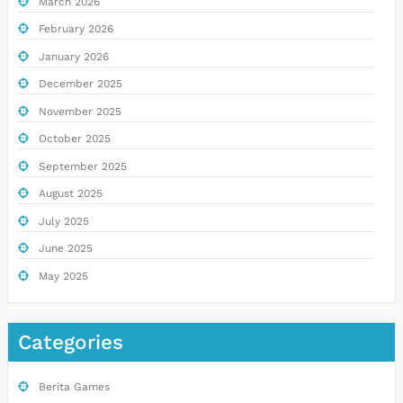
March 2026
February 2026
January 2026
December 2025
November 2025
October 2025
September 2025
August 2025
July 2025
June 2025
May 2025
Categories
Berita Games