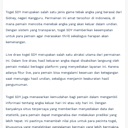
Togel SDY merupakan salah satu jenis game tebak angka yang berasal dari
Sidney, negeri Kangguru. Permainan ini amat tersohor di Indonesia, di
mana pemain mencoba menebak angka yang akan keluar dalam undian.
Dengan sistem yang transparan, togel SDY memberikan kesempatan
untuk para pemain agar merasakan thrill sekalisgus harapan akan
kemenangan.
Live draw togel SDY merupakan salah satu atraksi utama dari permainan
ini. Dalam live draw, hasil keluaran angka dapat disaksikan langsung oleh
pemain melalui berbagai platform yang menyediakan layanan ini. Karena
adanya fitur live, para pemain bisa mengalami keseruan dan ketegangan
saat menunggu hasil undian, sekaligus menjamin keakuratan hasil
pengumuman.
Togel SDY juga menawarkan kemudahan bagi pemain dalam mengambil
informasi tentang angka keluar hari ini atau sdy hari ini. Dengan
banyaknya situs terpercaya yang memberikan menyediakan data dan
statistik, para pemain dapat menganalisa dan melakukan prediksi yang
lebih tepat. Ini pastinya menambah nilai plus untuk para pecinta togel,
khususnya yang mengiginkan pengalaman bermain yang lebih bermakna.