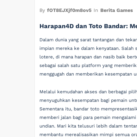
By
fOT8EJXjf0m8ov5
In
Berita Games
Harapan4D dan Toto Bandar: M
Dalam dunia yang sarat tantangan dan teka
impian mereka ke dalam kenyataan. Salah s
lotere, di mana harapan dan nasib baik be
sebagai salah satu platform yang memberik
menggugah dan memberikan kesempatan unt
Melalui kemudahan akses dan berbagai pili
menyuguhkan kesempatan bagi pemain untuk
Sementara itu, bandar toto mempresentasik
memberi jalan bagi para pemain mengalami s
undian. Mari kita telusuri lebih dalam ten
membantu merealisasikan mimpi semua or