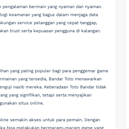
an pengalaman bermain yang nyaman dan nyaman.
ologi keamanan yang bagus dalam menjaga data
ukungan service pelanggan yang cepat tanggap,
akan trust serta kepuasan pengguna di kalangan.
ilihan yang paling populer bagi para penggemar game
permainan yang tersedia, Bandar Toto menawarkan
enguji nasib mereka. Keberadaan Toto Bandar tidak
 yang signifikan, tetapi serta menyajikan
unakan situs online.
nline semakin akses untuk para pemain. Dengan
ereka bisa melakukan bermacam-macam game yang