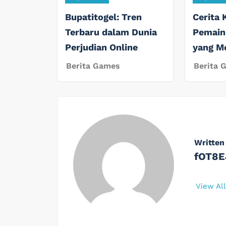
Bupatitogel: Tren
Cerita 
Terbaru dalam Dunia
Pemain
Perjudian Online
yang Mo
Berita Games
Berita 
Written
fOT8E
View Al