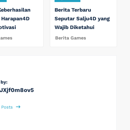
Keberhasilan
Berita Terbaru
 Harapan4D
Seputar Salju4D yang
tivasi
Wajib Diketahui
Games
Berita Games
 by:
JXjf0m8ov5
l Posts