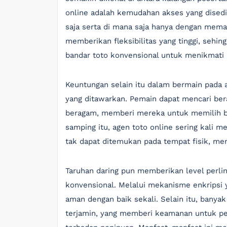
online adalah kemudahan akses yang dised
saja serta di mana saja hanya dengan mem
memberikan fleksibilitas yang tinggi, sehin
bandar toto konvensional untuk menikmati
Keuntungan selain itu dalam bermain pada 
yang ditawarkan. Pemain dapat mencari ber
beragam, memberi mereka untuk memilih ber
samping itu, agen toto online sering kali
tak dapat ditemukan pada tempat fisik, me
Taruhan daring pun memberikan level perlin
konvensional. Melalui mekanisme enkripsi y
aman dengan baik sekali. Selain itu, banyak
terjamin, yang memberi keamanan untuk pe