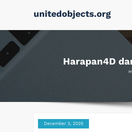
Skip
unitedobjects.org
to
content
Harapan4D dan
H
December 3, 2025