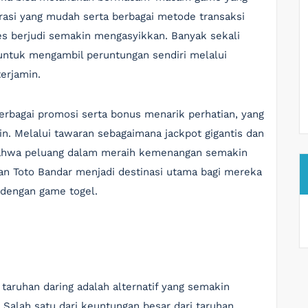
trasi yang mudah serta berbagai metode transaksi
 berjudi semakin mengasyikkan. Banyak sekali
 untuk mengambil peruntungan sendiri melalui
erjamin.
erbagai promosi serta bonus menarik perhatian, yang
in. Melalui tawaran sebagaimana jackpot gigantis dan
 bahwa peluang dalam meraih kemenangan semakin
an Toto Bandar menjadi destinasi utama bagi mereka
 dengan game togel.
 taruhan daring adalah alternatif yang semakin
 Salah satu dari keuntungan besar dari taruhan