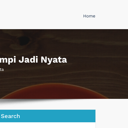
Home
mpi Jadi Nyata
ta
Search