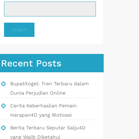
Search
Recent Posts
Bupatitogel: Tren Terbaru dalam
Dunia Perjudian Online
Cerita Keberhasilan Pemain
Harapan4D yang Motivasi
Berita Terbaru Seputar Salju4D
yang Wajib Diketahui