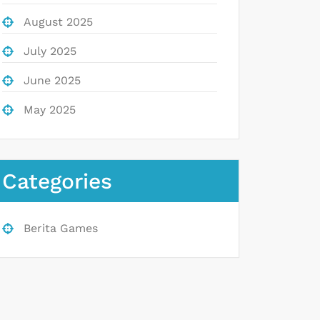
August 2025
July 2025
June 2025
May 2025
Categories
Berita Games