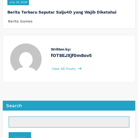
July 22, 2026
Berita Terbaru Seputar Salju4D yang Wajib Diketahui
Berita Games
Written by:
fOT8EJXjf0m8ov5
View All Posts
Search
Search