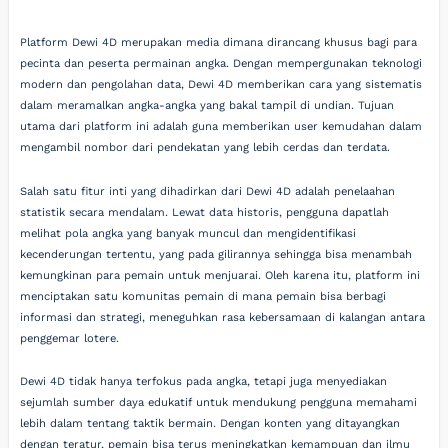
Platform Dewi 4D merupakan media dimana dirancang khusus bagi para
pecinta dan peserta permainan angka. Dengan mempergunakan teknologi
modern dan pengolahan data, Dewi 4D memberikan cara yang sistematis
dalam meramalkan angka-angka yang bakal tampil di undian. Tujuan
utama dari platform ini adalah guna memberikan user kemudahan dalam
mengambil nombor dari pendekatan yang lebih cerdas dan terdata.
Salah satu fitur inti yang dihadirkan dari Dewi 4D adalah penelaahan
statistik secara mendalam. Lewat data historis, pengguna dapatlah
melihat pola angka yang banyak muncul dan mengidentifikasi
kecenderungan tertentu, yang pada gilirannya sehingga bisa menambah
kemungkinan para pemain untuk menjuarai. Oleh karena itu, platform ini
menciptakan satu komunitas pemain di mana pemain bisa berbagi
informasi dan strategi, meneguhkan rasa kebersamaan di kalangan antara
penggemar lotere.
Dewi 4D tidak hanya terfokus pada angka, tetapi juga menyediakan
sejumlah sumber daya edukatif untuk mendukung pengguna memahami
lebih dalam tentang taktik bermain. Dengan konten yang ditayangkan
dengan teratur, pemain bisa terus meningkatkan kemampuan dan ilmu