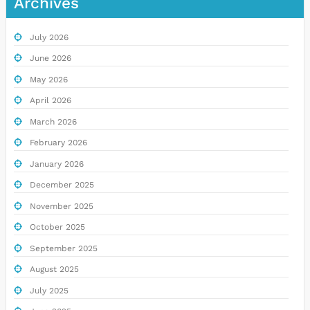
Archives
July 2026
June 2026
May 2026
April 2026
March 2026
February 2026
January 2026
December 2025
November 2025
October 2025
September 2025
August 2025
July 2025