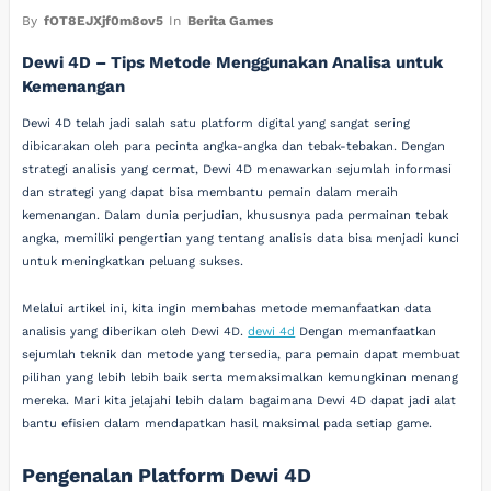
By
fOT8EJXjf0m8ov5
In
Berita Games
Dewi 4D – Tips Metode Menggunakan Analisa untuk
Kemenangan
Dewi 4D telah jadi salah satu platform digital yang sangat sering
dibicarakan oleh para pecinta angka-angka dan tebak-tebakan. Dengan
strategi analisis yang cermat, Dewi 4D menawarkan sejumlah informasi
dan strategi yang dapat bisa membantu pemain dalam meraih
kemenangan. Dalam dunia perjudian, khususnya pada permainan tebak
angka, memiliki pengertian yang tentang analisis data bisa menjadi kunci
untuk meningkatkan peluang sukses.
Melalui artikel ini, kita ingin membahas metode memanfaatkan data
analisis yang diberikan oleh Dewi 4D.
dewi 4d
Dengan memanfaatkan
sejumlah teknik dan metode yang tersedia, para pemain dapat membuat
pilihan yang lebih lebih baik serta memaksimalkan kemungkinan menang
mereka. Mari kita jelajahi lebih dalam bagaimana Dewi 4D dapat jadi alat
bantu efisien dalam mendapatkan hasil maksimal pada setiap game.
Pengenalan Platform Dewi 4D