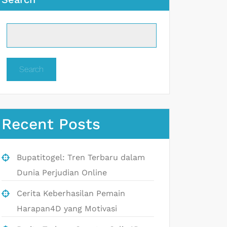
Search
Recent Posts
Bupatitogel: Tren Terbaru dalam
Dunia Perjudian Online
Cerita Keberhasilan Pemain
Harapan4D yang Motivasi