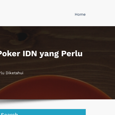
Home
Poker IDN yang Perlu
rlu Diketahui
Search