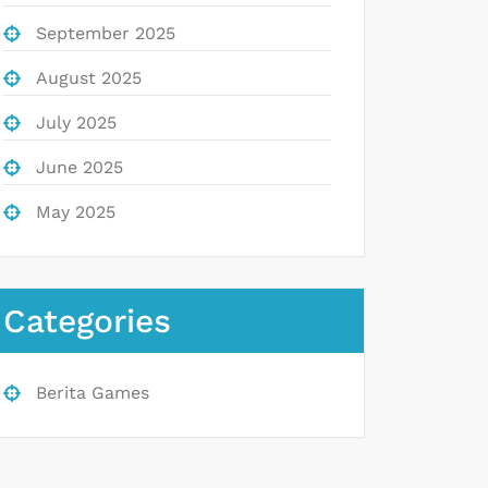
September 2025
August 2025
July 2025
June 2025
May 2025
Categories
Berita Games