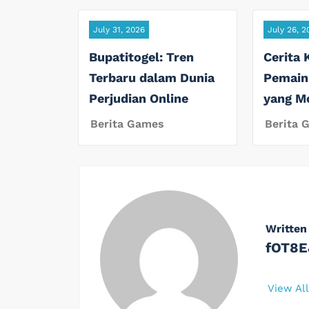
July 31, 2026
July 26, 2
Bupatitogel: Tren
Cerita 
Terbaru dalam Dunia
Pemain
Perjudian Online
yang Mo
Berita Games
Berita 
Written
fOT8E
View Al