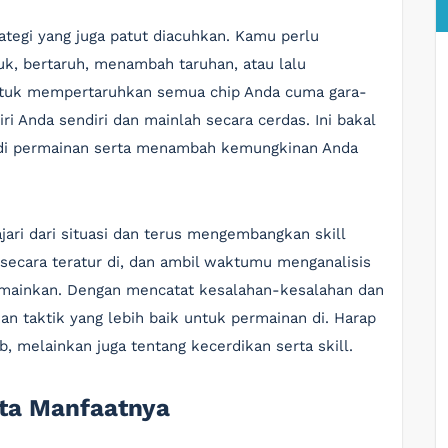
tegi yang juga patut diacuhkan. Kamu perlu
k, bertaruh, menambah taruhan, atau lalu
ntuk mempertaruhkan semua chip Anda cuma gara-
ri Anda sendiri dan mainlah secara cerdas. Ini bakal
 di permainan serta menambah kemungkinan Anda
jari dari situasi dan terus mengembangkan skill
 secara teratur di, dan ambil waktumu menganalisis
mainkan. Dengan mencatat kesalahan-kesalahan dan
 taktik yang lebih baik untuk permainan di. Harap
, melainkan juga tentang kecerdikan serta skill.
rta Manfaatnya