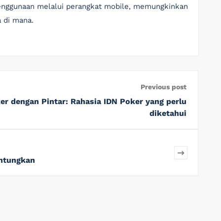
enggunaan melalui perangkat mobile, memungkinkan
 di mana.
Previous post
r dengan Pintar: Rahasia IDN Poker yang perlu
diketahui
untungkan