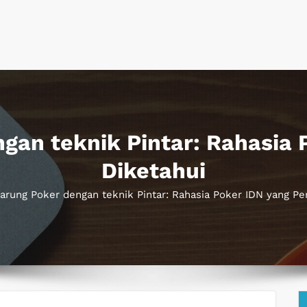
gan teknik Pintar: Rahasia 
Diketahui
arung Poker dengan teknik Pintar: Rahasia Poker IDN yang Pe