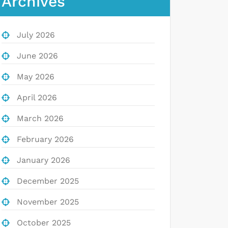
Archives
July 2026
June 2026
May 2026
April 2026
March 2026
February 2026
January 2026
December 2025
November 2025
October 2025