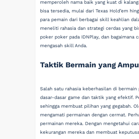
memperoleh nama baik yang kuat di kalang
bisa tersedia, mulai dari Texas Hold’em 
para pemain dari berbagai skill keahlian d
meneliti rahasia dan strategi cerdas yang
poker poker pada IDNPlay, dan bagaimana ca
mengasah skill Anda.
Taktik Bermain yang Amp
Salah satu rahasia keberhasilan di bermai
dasar-dasar game dan taktik yang efektif.
sehingga membuat pilihan yang gegabah. Ole
mengamati permainan dengan cermat. Perhat
permainan mereka. Dengan mengetahui cara
kekurangan mereka dan membuat keputusan