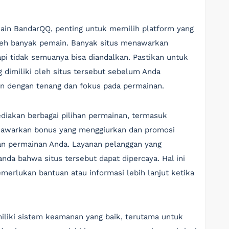
main BandarQQ, penting untuk memilih platform yang
oleh banyak pemain. Banyak situs menawarkan
pi tidak semuanya bisa diandalkan. Pastikan untuk
 dimiliki oleh situs tersebut sebelum Anda
in dengan tenang dan fokus pada permainan.
iakan berbagai pilihan permainan, termasuk
awarkan bonus yang menggiurkan dan promosi
n permainan Anda. Layanan pelanggan yang
nda bahwa situs tersebut dapat dipercaya. Hal ini
erlukan bantuan atau informasi lebih lanjut ketika
emiliki sistem keamanan yang baik, terutama untuk