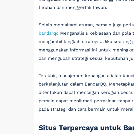
taruhan dan menggertak lawan.
Selain memahami aturan, pemain juga perl
bandarqq
Menganalisis kebiasaan dan pola
mengambil langkah strategis. Jika seoran
menggunakan informasi ini untuk meningkat
dan mengubah strategi sesuai kebutuhan jug
Terakhir, manajemen keuangan adalah kun
berkelanjutan dalam BandarQQ. Menetapkan
ditentukan dapat mencegah kerugian besar
pemain dapat menikmati permainan tanpa ris
pada strategi dan cara bermain untuk mera
Situs Terpercaya untuk B