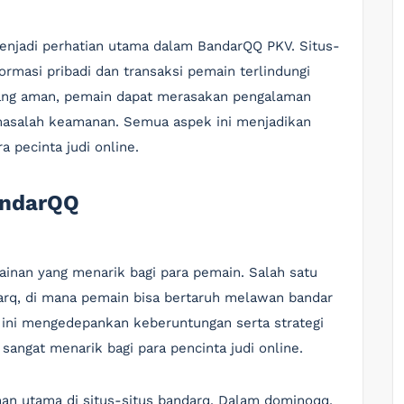
enjadi perhatian utama dalam BandarQQ PKV. Situs-
rmasi pribadi dan transaksi pemain terlindungi
yang aman, pemain dapat merasakan pengalaman
masalah keamanan. Semua aspek ini menjadikan
 pecinta judi online.
andarQQ
inan yang menarik bagi para pemain. Salah satu
arq, di mana pemain bisa bertaruh melawan bandar
ini mengedepankan keberuntungan serta strategi
angat menarik bagi para pencinta judi online.
han utama di situs-situs bandarq. Dalam dominoqq,