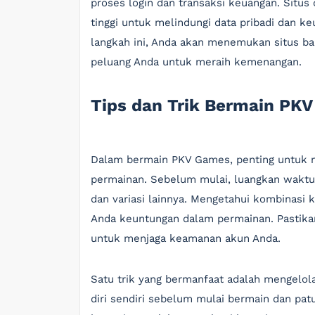
proses login dan transaksi keuangan. Situ
tinggi untuk melindungi data pribadi dan 
langkah ini, Anda akan menemukan situs b
peluang Anda untuk meraih kemenangan.
Tips dan Trik Bermain PK
Dalam bermain PKV Games, penting untuk me
permainan. Sebelum mulai, luangkan waktu
dan variasi lainnya. Mengetahui kombinasi 
Anda keuntungan dalam permainan. Pastikan
untuk menjaga keamanan akun Anda.
Satu trik yang bermanfaat adalah mengelola
diri sendiri sebelum mulai bermain dan pat