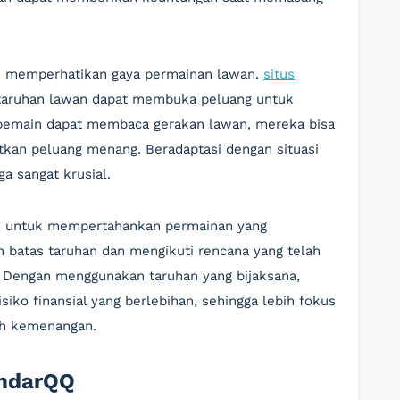
u memperhatikan gaya permainan lawan.
situs
 taruhan lawan dapat membuka peluang untuk
g pemain dapat membaca gerakan lawan, mereka bisa
kan peluang menang. Beradaptasi dengan situasi
a sangat krusial.
ci untuk mempertahankan permainan yang
 batas taruhan dan mengikuti rencana yang telah
. Dengan menggunakan taruhan yang bijaksana,
iko finansial yang berlebihan, sehingga lebih fokus
ih kemenangan.
andarQQ