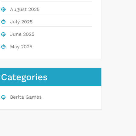
August 2025
July 2025
June 2025
May 2025
Categories
Berita Games