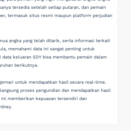
asanya tersedia setelah setiap putaran, dan pemain
er, termasuk situs resmi maupun platform perjudian
 angka yang telah ditarik, serta informasi terkait
la, memahami data ini sangat penting untuk
ri data keluaran SDY bisa membantu pemain dalam
ruhan berikutnya.
gemari untuk mendapatkan hasil secara real-time.
t langsung proses pengundian dan mendapatkan hasil
Ini memberikan kepuasan tersendiri dan
ydney.