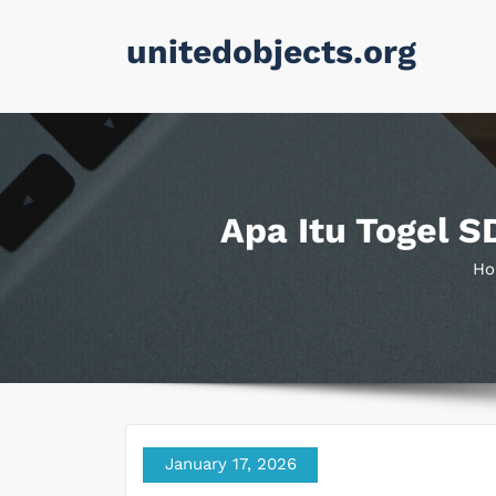
Skip
unitedobjects.org
to
content
Apa Itu Togel 
Ho
January 17, 2026