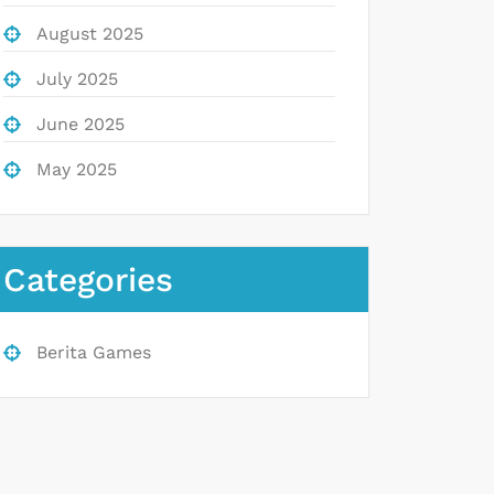
August 2025
July 2025
June 2025
May 2025
Categories
Berita Games