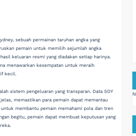
Sydney, sebuah permainan taruhan angka yang
aruskan pemain untuk memilih sejumlah angka
hasil keluaran resmi yang diadakan setiap harinya.
rena menawarkan kesempatan untuk meraih
f kecil.
alah sistem pengeluaran yang transparan. Data SDY
N
an jelas, memastikan para pemain dapat memantau
ting untuk membantu pemain memahami pola dan tren
engan begitu, pemain dapat membuat keputusan yang
reka.