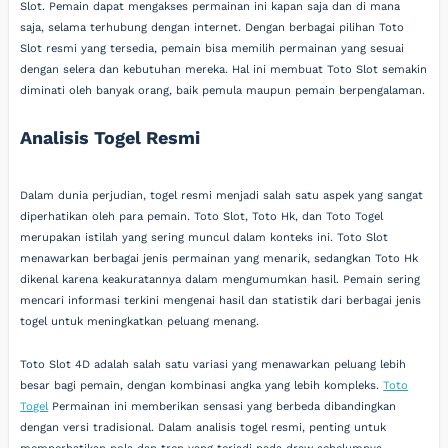
Slot. Pemain dapat mengakses permainan ini kapan saja dan di mana
saja, selama terhubung dengan internet. Dengan berbagai pilihan Toto
Slot resmi yang tersedia, pemain bisa memilih permainan yang sesuai
dengan selera dan kebutuhan mereka. Hal ini membuat Toto Slot semakin
diminati oleh banyak orang, baik pemula maupun pemain berpengalaman.
Analisis Togel Resmi
Dalam dunia perjudian, togel resmi menjadi salah satu aspek yang sangat
diperhatikan oleh para pemain. Toto Slot, Toto Hk, dan Toto Togel
merupakan istilah yang sering muncul dalam konteks ini. Toto Slot
menawarkan berbagai jenis permainan yang menarik, sedangkan Toto Hk
dikenal karena keakuratannya dalam mengumumkan hasil. Pemain sering
mencari informasi terkini mengenai hasil dan statistik dari berbagai jenis
togel untuk meningkatkan peluang menang.
Toto Slot 4D adalah salah satu variasi yang menawarkan peluang lebih
besar bagi pemain, dengan kombinasi angka yang lebih kompleks.
Toto
Togel
Permainan ini memberikan sensasi yang berbeda dibandingkan
dengan versi tradisional. Dalam analisis togel resmi, penting untuk