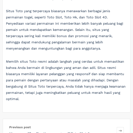
Situs Toto yang terpercaya biasanya menawarkan berbagai jenis
permainan togel, seperti Toto Slot, Toto Hk, dan Toto Slot 4D.
Penyediaan variasi permainan ini memberikan lebih banyak peluang bagi
pemain untuk mendapatkan kemenangan. Selain itu, situs yang
terpercaya sering kali memiliki bonus dan promosi yang menarik,
sehingga dapat mendukung pengalaman bermain yang lebih
menyenangkan dan menguntungkan bagi para anggotanya.
Memilih situs Toto resmi adalah langkah yang cerdas untuk memastikan
bahwa Anda bermain di lingkungan yang aman dan adil. Situs resmi
biasanya memiliki layanan pelanggan yang responsif dan siap membantu
para pemain dengan pertanyaan atau masalah yang dihadapi. Dengan
bergabung di Situs Toto terpercaya, Anda tidak hanya menjaga keamanan
permainan, tetapi juga meningkatkan peluang untuk meraih hasil yang
optimal.
Previous post