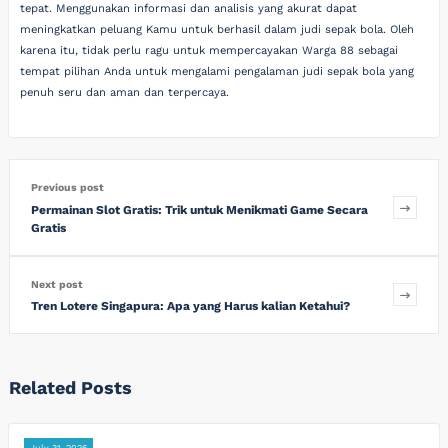
tepat. Menggunakan informasi dan analisis yang akurat dapat
meningkatkan peluang Kamu untuk berhasil dalam judi sepak bola. Oleh
karena itu, tidak perlu ragu untuk mempercayakan Warga 88 sebagai
tempat pilihan Anda untuk mengalami pengalaman judi sepak bola yang
penuh seru dan aman dan terpercaya.
Previous post
Permainan Slot Gratis: Trik untuk Menikmati Game Secara
Gratis
Next post
Tren Lotere Singapura: Apa yang Harus kalian Ketahui?
Related Posts
July 31, 2026