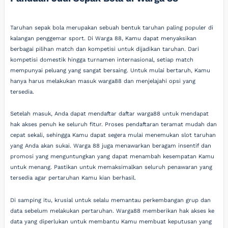
Taruhan sepak bola merupakan sebuah bentuk taruhan paling populer di
kalangan penggemar sport. Di Warga 88, Kamu dapat menyaksikan
berbagai pilihan match dan kompetisi untuk dijadikan taruhan. Dari
kompetisi domestik hingga turnamen internasional, setiap match
mempunyai peluang yang sangat bersaing. Untuk mulai bertaruh, Kamu
hanya harus melakukan masuk warga88 dan menjelajahi opsi yang
tersedia.
Setelah masuk, Anda dapat mendaftar daftar warga88 untuk mendapat
hak akses penuh ke seluruh fitur. Proses pendaftaran teramat mudah dan
cepat sekali, sehingga Kamu dapat segera mulai menemukan slot taruhan
yang Anda akan sukai. Warga 88 juga menawarkan beragam insentif dan
promosi yang menguntungkan yang dapat menambah kesempatan Kamu
untuk menang. Pastikan untuk memaksimalkan seluruh penawaran yang
tersedia agar pertaruhan Kamu kian berhasil.
Di samping itu, krusial untuk selalu memantau perkembangan grup dan
data sebelum melakukan pertaruhan. Warga88 memberikan hak akses ke
data yang diperlukan untuk membantu Kamu membuat keputusan yang