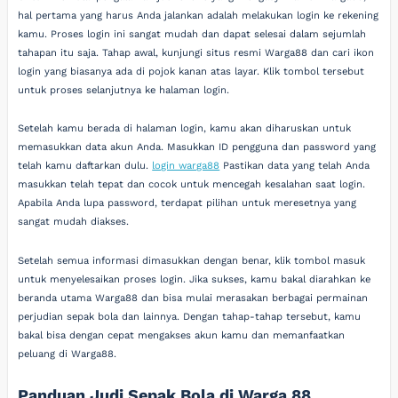
hal pertama yang harus Anda jalankan adalah melakukan login ke rekening
kamu. Proses login ini sangat mudah dan dapat selesai dalam sejumlah
tahapan itu saja. Tahap awal, kunjungi situs resmi Warga88 dan cari ikon
login yang biasanya ada di pojok kanan atas layar. Klik tombol tersebut
untuk proses selanjutnya ke halaman login.
Setelah kamu berada di halaman login, kamu akan diharuskan untuk
memasukkan data akun Anda. Masukkan ID pengguna dan password yang
telah kamu daftarkan dulu.
login warga88
Pastikan data yang telah Anda
masukkan telah tepat dan cocok untuk mencegah kesalahan saat login.
Apabila Anda lupa password, terdapat pilihan untuk meresetnya yang
sangat mudah diakses.
Setelah semua informasi dimasukkan dengan benar, klik tombol masuk
untuk menyelesaikan proses login. Jika sukses, kamu bakal diarahkan ke
beranda utama Warga88 dan bisa mulai merasakan berbagai permainan
perjudian sepak bola dan lainnya. Dengan tahap-tahap tersebut, kamu
bakal bisa dengan cepat mengakses akun kamu dan memanfaatkan
peluang di Warga88.
Panduan Judi Sepak Bola di Warga 88