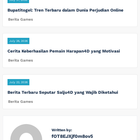
Bupatitogel: Tren Terbaru dalam Dunia Perjudian Online
Berita Games
July 26, 2026
Cerita Keberhasilan Pemain Harapan4D yang Motivasi
Berita Games
July 22, 2026
Berita Terbaru Seputar Salju4D yang Wajib Diketahui
Berita Games
Written by:
fOT8EJXjf0m8ov5